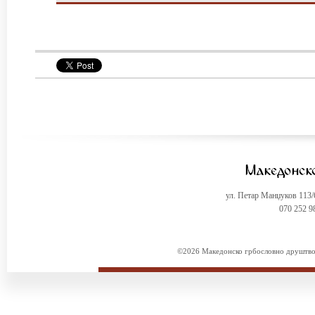
ул. Петар Манџуков 113
070 252 9
©2026 Македонско грбословно друштво. 