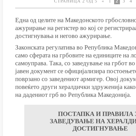
СТРАНИЦА 2 ОД 5
«
1
2
3
4
Една од целите на Македонското грбословн
ажурирање на регистер во кој се регистрира
достигнувања и негово ажурирање.
Законската регулатива во Република Македон
само сферата на грбовите на единиците на л
самоуправа. Така, со заведување на грбот во
јавен документ се официјализира постоењет
поврзано со заведениот армигер. Овој докум
повеќето други хералдички здруженија како
на дадениот грб во Република Македонија.
ПОСТАПКА И ПРАВИЛА 
ЗАВЕДУВАЊЕ НА ХЕРАЛД
ДОСТИГНУВАЊЕ