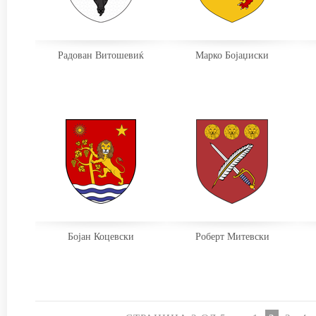
Радован Витошевиќ
Марко Бојаџиски
Бојан Коцевски
Роберт Митевски