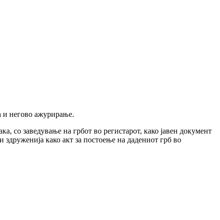
а и негово ажурирање.
ка, со заведување на грбот во регистарот, како јавен документ
 здруженија како акт за постоење на дадениот грб во