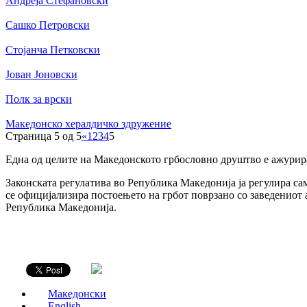
Андреја Стефановски
Сашко Петровски
Стојанча Петковски
Јован Јоновски
Полк за врски
Македонско хералдичко здружение
Страница 5 од 5
«
1
2
3
4
5
Една од целите на Македонското грбословно друштво е ажурира
Законската регулатива во Република Македонија ја регулира сам
се официјализира постоењето на грбот поврзано со заведениот 
Република Македонија.
Македонски
English