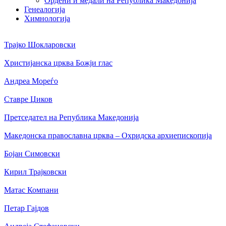
Ордени и медали на Република Македонија
Генеалогија
Химнологија
Трајко Шокларовски
Христијанска црква Божји глас
Андреа Мореѓо
Ставре Џиков
Претседател на Република Македонија
Македонска православна црква – Охридска архиепископија
Бојан Симовски
Кирил Трајковски
Матас Компани
Петар Гајдов