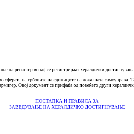
ње на регистер во кој се регистрираат хералдички достигнувањ
о сферата на грбовите на единиците на локалната самоуправа. Та
армигер. Овој документ се прифаќа од повеќето други хералдички
ПОСТАПКА И ПРАВИЛА ЗА
ЗАВЕДУВАЊЕ НА ХЕРАЛДИЧКО ДОСТИГНУВАЊЕ