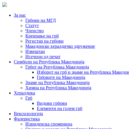
За нас
Грбови на МГД
Статут
Членство
Креирање на грб
Регистар на грбови
Македонско хералдичко здружение
Извештаи
Исечоци од печат
Симболи на Република Македонија
Грбот на Република Македонија
Изборот на грб и знаме на Република Македон
Грбовите на Македонија
Знаме на Република Македонија
Химна на Република Македонија
Хералдика
Грб
Видови грбови
Елементи на голем грб
Вексилологија
Фалеристика
Илинденска споменица