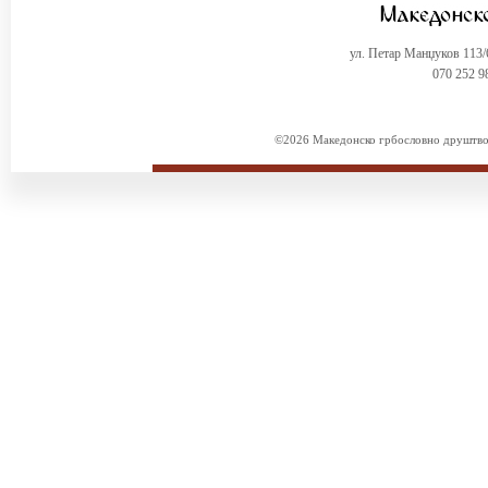
ул. Петар Манџуков 113
070 252 9
©2026 Македонско грбословно друштво. 