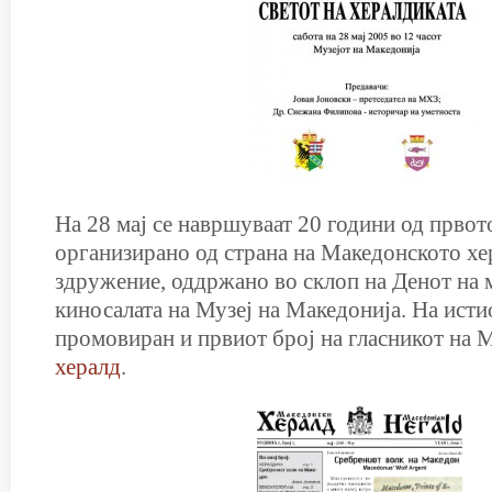
На 28 мај се навршуваат 20 години од прво
организирано од страна на Македонското х
здружение, оддржано во склоп на Денот на м
киносалата на Музеј на Македонија. На исти
промовиран и првиот број на гласникот на
хералд
.