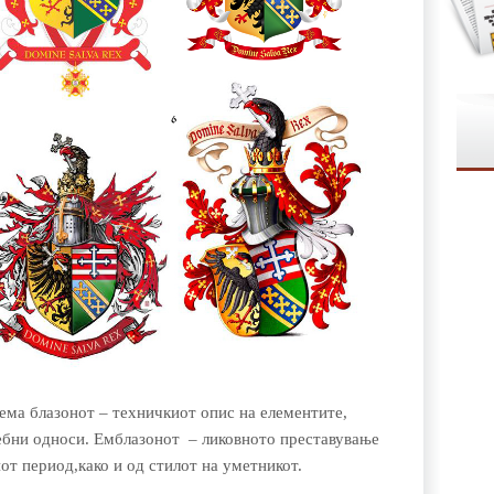
зема блазонот – техничкиот опис на елементите,
ебни односи. Емблазонот – ликовното преставување
от период,како и од стилот на уметникот.