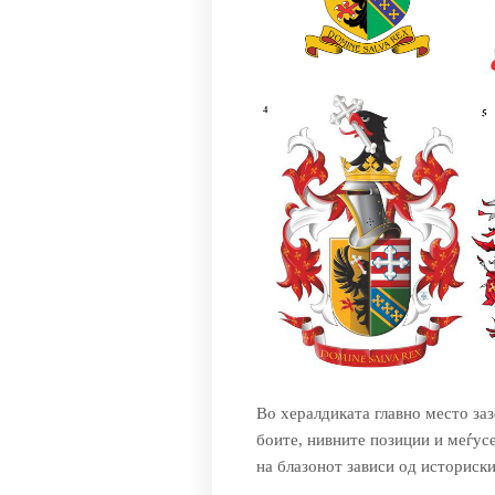
Во хералдиката главно место за
боите, нивните позиции и меѓус
на блазонот зависи од историски