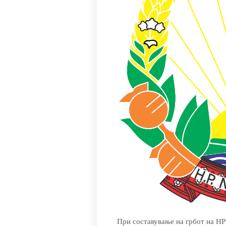
При составување на грбот на НР