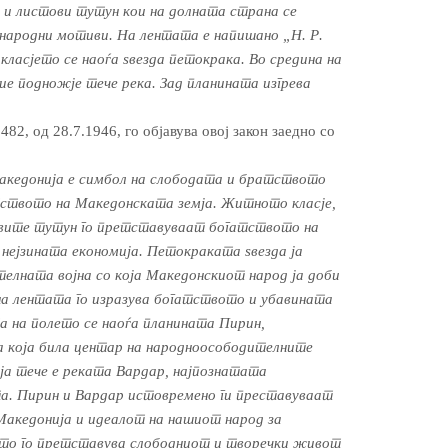
 и листови тутун кои на долната страна се
 народни мотиви. На лентата е напишано „Н. Р.
класјето се наоѓа ѕвезда петокрака. Во средина на
ие подножје тече река. Зад планината изгрева
82, од 28.7.1946, го објавува овој закон заедно со
акедонија е симбол на слободата и братството
тството на Македонската земја. Житното класје,
вите тутун го претставуваат богатството на
 нејзината економија. Петокраката ѕвезда ја
елната војна со која Македонскиот народ ја доби
а лентата го изразува богатството и убавината
а на полето се наоѓа планината Пирин,
а која била центар на народноосободителните
оја тече е реката Вардар, најпознатата
а. Пирин и Вардар истовремено ги преставуваат
Македонија и идеалот на нашиот народ за
ето го претставува слободниот и творечки живот