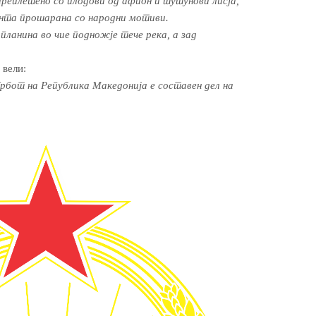
преплетено со плодови од афион и тутунови лисја,
ента прошарана со народни мотиви.
 планина во чие подножје тече река, а зад
 вели:
рбот на Република Македонија е составен дел на