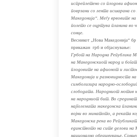
испреплетено со плодови афион
поврзани со лента исшарана со
Македонија“. Меѓу врвовите на 
полето се оцртува планина во ч
сонце.
Весникот „Нова Македонија“ бр 4
прикажан грб и објаснување:
Грбот на Народна Република М
на Македонскиот народ и бога
плодовите на афионот и листо
Македонија и разновидноста на
симболизира народно-ослободит
слободата. Народниот мотив н
на народниот бит. Во срединат
најголемата македонска планин
војни во минатото, а реката к
Македонска река во Републикат
единството на сите делови на 
национално обединување. Сонц