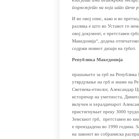
класјата има петокрака ѕвезда.
подножјето на која што тече ре
И во овој опис, како и во претх
разлика е што во Уставот го нема
овој документ, е претставен грб
Македонија“, додека отпечатокот
содржи новиот дизајн на грбот.
Република Македонија
прашањето за грб на Република 
утврдување на грб и знаме на Ре
Светиева-етнолог, Александар Ц
историчар на уметноста, Димита
вклучен и хералдичарот Алекса
пристигнуваат преку 3000 трудо
Земскиот грб, претставен во кн
е преиздадена во 1990 година. 
на законот во собраниска расправ