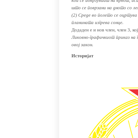
кои се поврзуваат на врвот, ис
што се поврзани на дното со л
(2) Среде во полето се оцртува
планината изгрева сонце.
Додаден е и нов член, член 3, кој
Ликовно-графичкиот приказ на г
овој закон.
Историјат