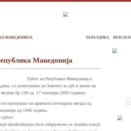
КА МАКЕДОНИЈА
ХЕРАЛДИКА
ВЕКСИЛ
Република Македонија
Грбот на Република Македонија е
дина, со донесување на Законот за грб и знаме на
весник бр 138 од 17 ноември 2009 година).
 отстранување на црвената петокрака ѕвезда од
едонија од 1946 година.
 грбот:
нија претставува поле опкружено со житни класје