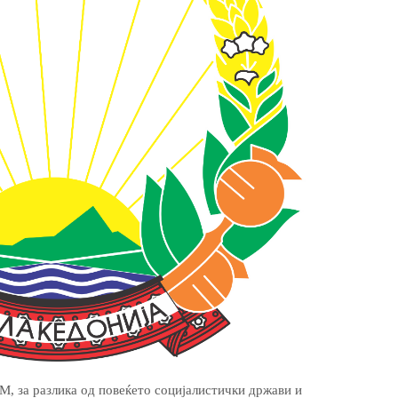
М, за разлика од повеќето социјалистички држави и