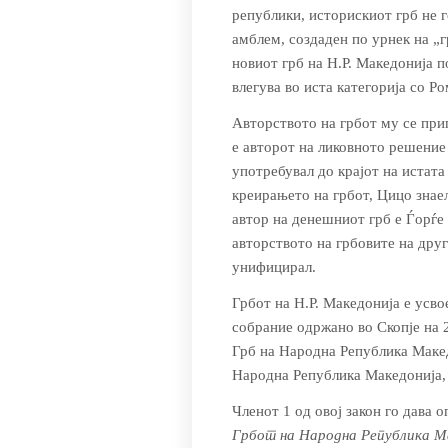
републики, историскиот грб не г
амблем, создаден по урнек на „
новиот грб на Н.Р. Македонија п
влегува во иста категорија со Р
Авторството на грбот му се при
е авторот на ликовното решение 
употребувал до крајот на истата
креирањето на грбот, Цицо знае
автор на денешниот грб е Ѓорѓ
авторството на грбовите на дру
унифицирал.
Грбот на Н.Р. Македонија е усв
собрание одржано во Скопје на 2
Грб на Народна Република Маке
Народна Република Македонија, 
Членот 1 од овој закон го дава о
Грбот на Народна Република Ма