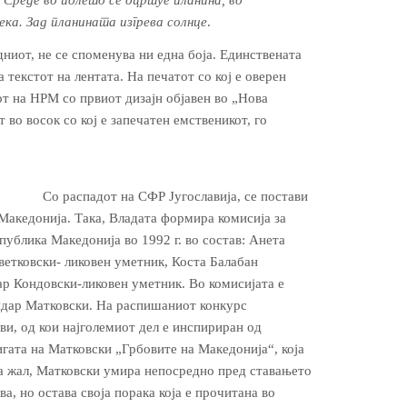
 Среде во полето се оцртуе планина, во
ка. Зад планината изгрева солнце
.
одниот, не се споменува ни една боја. Единствената
 текстот на лентата. На печатот со кој е оверен
от на НРМ со првиот дизајн објавен во „Нова
 во восок со кој е запечатен емственикот, го
Со распадот на СФР Југославија, се постави
Македонија. Така, Владата формира комисија за
публика Македонија во 1992 г. во состав: Анета
ветковски- ликовен уметник, Коста Балабан
р Кондовски-ликовен уметник. Во комисијата е
ндар Матковски. На распишаниот конкурс
ви, од кои најголемиот дел е инспириран од
игата на Матковски „Грбовите на Македонија“, која
За жал, Матковски умира непосредно пред ставањето
а, но остава своја порака која е прочитана во