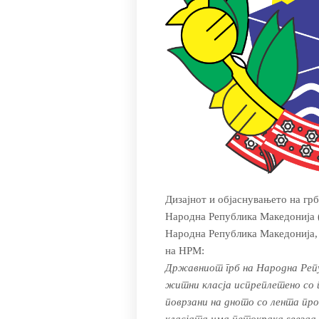
Дизајнот и објаснувањето на грб
Народна Република Македонија 
Народна Република Македонија, С
на НРМ:
Државниот грб на Народна Реп
житни класја испреплетено со 
поврзани на дното со лента пр