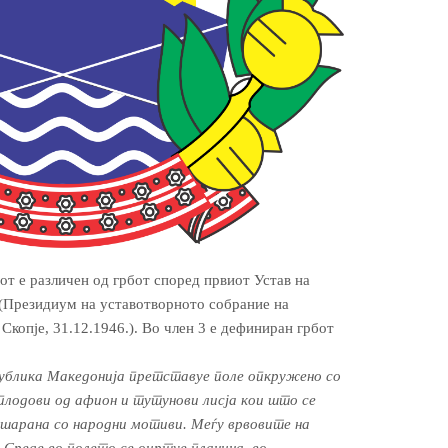
от е различен од грбот според првиот Устав на
(Президиум на уставотворното собрание на
копје, 31.12.1946.). Во член 3 е дефиниран грбот
ублика Македонија претставуе поле опкружено со
плодови од афион и тутунови лисја кои што се
ошарана со народни мотиви. Меѓу врвовите на