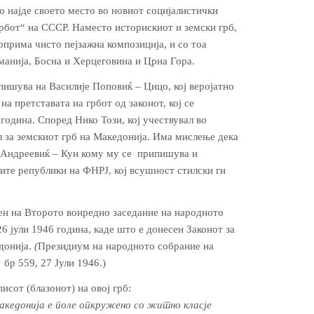
о најде своето место во новиот социјалистички
грбот“ на СССР. Наместо историскиот и земски грб,
оприма чисто пејзажна композиција, и со тоа
оманија, Босна и Херцеговина и Црна Гора.
пишува на Василије Поповиќ – Цицо, кој веројатно
на претставата на грбот од законот, кој се
 година. Според Нико Този, кој учествувал во
л за земскиот грб на Македонија. Има мислење дека
е Андреевиќ – Кун кому му се припишува и
гите републики на ФНРЈ, кој всушност стилски ги
оен на Второто вонредно заседание на народното
6 јули 1946 година, каде што е донесен Законот за
донија.
(
Президиум на народното собрание на
бр 559, 27 Јули 1946.)
писот (блазонот) на овој грб:
кедонија е поле опкружено со житно класје