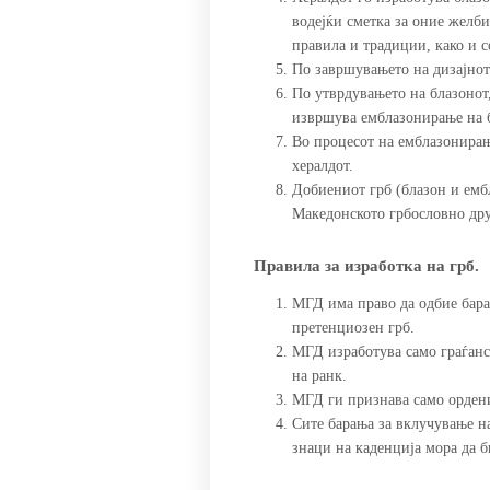
водејќи сметка за оние желби
правила и традиции, како и 
По завршувањето на дизајнот/
По утврдувањето на блазонот
извршува емблазонирање на 
Во процесот на емблазонирањ
хералдот.
Добиениот грб (блазон и ембл
Македонското грбословно др
Правила за изработка на грб.
МГД има право да одбие бара
претенциозен грб.
МГД изработува само граѓанс
на ранк.
МГД ги признава само ордени
Сите барања за вклучување н
знаци на каденција мора да 