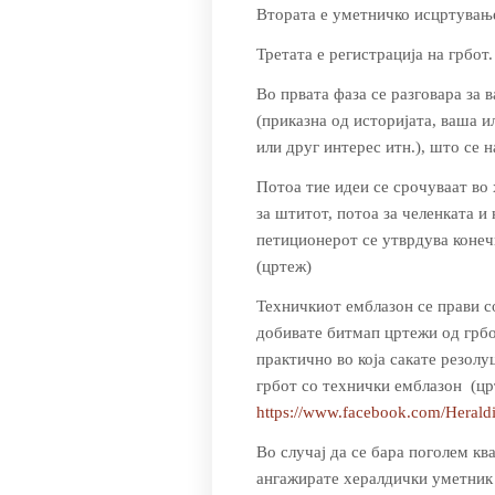
Втората е уметничко исцртувањ
Третата е регистрација на грбот.
Во првата фаза се разговара за 
(приказна од историјата, ваша и
или друг интерес итн.), што се 
Потоа тие идеи се срочуваат во
за штитот, потоа за челенката и 
петиционерот се утврдува конечн
(цртеж)
Техничкиот емблазон се прави с
добивате битмап цртежи од грбо
практично во која сакате резолу
грбот со технички емблазон (цр
https://www.facebook.com/Heraldi
Во случај да се бара поголем кв
ангажирате хералдички уметн