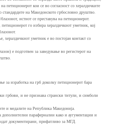
 на петиционерот кои се во согласност со хералдичките
со стандардите на Македонското грбословно друштво.
блазонот, истиот се преставува на петиционерот.
, петиционерот го избира хералдичкиот уметник, кој
блазонот.
е, хералдичкиот уметник е во постојан контакт со
азон) е подготвен за заведување во регистерот на
уштво.
ње за изработка на грб доколку петиционерот бара
ки грбови, и не признава странски титули, и симболи
те и медалите на Република Македонија.
а дополнителни параферналии како и аугументации и
бидат документирани, прифатливо за МГД.