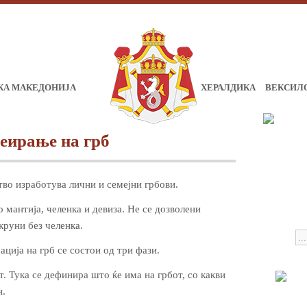
КА МАКЕДОНИЈА
ХЕРАЛДИКА
ВЕКСИЛ
еирање на грб
во изработува лични и семејни грбови.
о мантија, челенка и девиза. Не се дозволени
круни без челенка.
ција на грб се состои од три фази.
. Тука се дефинира што ќе има на грбот, со какви
н.