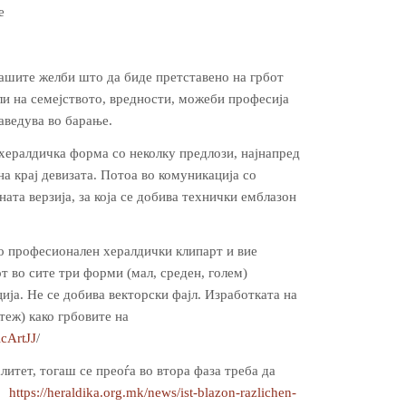
е
вашите желби што да биде претставено на грбот
ли на семејството, вредности, можеби професија
наведува во барање.
 хералдичка форма со неколку предлози, најнапред
на крај девизата. Потоа во комуникација со
ата верзија, за која се добива технички емблазон
о професионален хералдички клипарт и вие
т во сите три форми (мал, среден, голем)
ција. Не се добива векторски фајл. Изработката на
теж) како грбовите на
cArtJJ
/
алитет, тогаш се преоѓа во втора фаза треба да
ик
https://heraldika.org.mk/news/ist-blazon-razlichen-