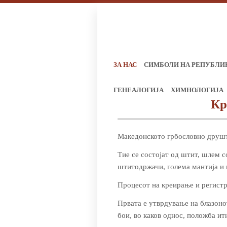
ЗА НАС
СИМБОЛИ НА РЕПУБЛИ
ГЕНЕАЛОГИЈА
ХИМНОЛОГИЈА
Кр
Македонското грбословно друшт
Тие се состојат од штит, шлем с
штитодржачи, голема мантија и 
Процесот на креирање и регистра
Првата е утврдување на блазонот
бои, во каков однос, положба ит