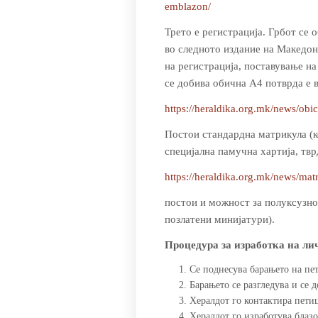
emblazon/
Трето е регистрација. Грбот се 
во следното издание на Македон
на регистрација, поставување на
се добива обична А4 потврда е в
https://heraldika.org.mk/news/obi
Постои стандардна матрикула (к
специјална памучна хартија, твр
https://heraldika.org.mk/news/matr
постои и можност за полуксузно
позлатени минијатури).
Процедура за изработка на ли
Се поднесува барањето на пе
Барањето се разгледува и се д
Хералдот го контактира петиц
Хералдот го изработува блазо