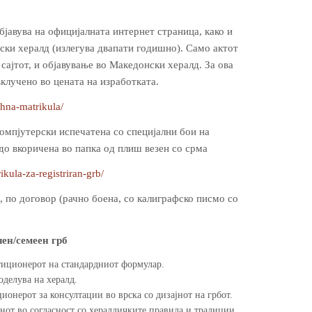
објавува на официјалната интернет страница, како и
ски хералд (излегува двапати годишно). Само актот
 сајтот, и објавување во Македонски хералд. За ова
клучено во цената на изработката.
chna-matrikula/
омпјутерски испечатена со специјални бои на
до вкоричена во папка од плиш везен со срма
ikula-za-registriran-grb/
, по договор (рачно боена, со калиграфско писмо со
чен/семеен грб
тиционерот на стандардниот формулар.
оделува на хералд.
ионерот за консултации во врска со дизајнот на грбот.
нот во согласност со хералдичките правила и традиции,