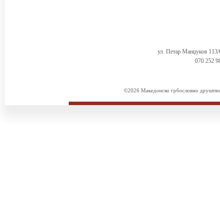
ул. Петар Манџуков 113
070 252 9
©2026 Македонско грбословно друштво. 