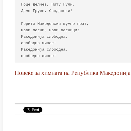
Гоце Делчев, Питу Гули,

Даме Груев, Сандански!

Горите Македонски шумно пеат,

нови песни, нови весници!

Македонија слободна,

слободнo живее!

Македонија слободна,

слободнo живее!
Повеќе за химната на Република Македонија