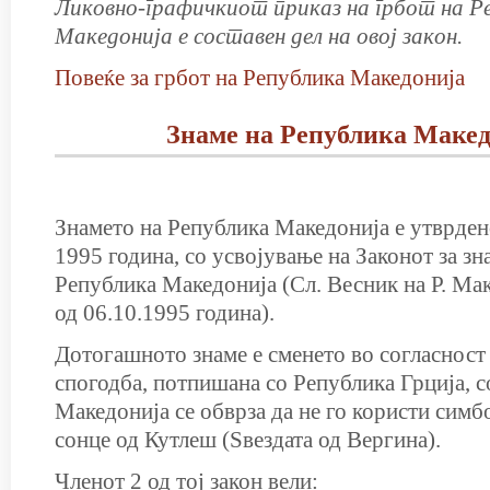
Ликовно-графичкиот приказ на грбот на Р
Македонија е составен дел на овој закон.
Повеќе за грбот на Република Македонија
Знаме на Република Макед
Знамето на Република Македонија е утврден
1995 година, со усвојување на Законот за зн
Република Македонија (Сл. Весник на Р. Ма
од 06.10.1995 година).
Дотогашното знаме е сменето во согласност
спогодба, потпишана со Република Грција, с
Македонија се обврза да не го користи симб
сонце од Кутлеш (Ѕвездата од Вергина).
Членот 2 од тој закон вели: