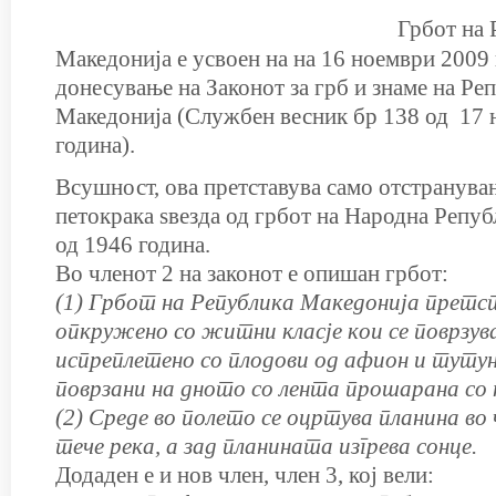
Грбот на 
Македонија е усвоен на на 16 ноември 2009 
донесување на Законот за грб и знаме на Ре
Македонија (Службен весник бр 138 од 17 
година).
Всушност, ова претставува само отстранува
петокрака ѕвезда од грбот на Народна Репу
од 1946 година.
Во членот 2 на законот е опишан грбот:
(1) Грбот на Република Македонија претс
опкружено со житни класје кои се поврзув
испреплетено со плодови од афион и тутун
поврзани на дното со лента прошарана со
(2) Среде во полето се оцртува планина во
тече река, а зад планината изгрева сонце.
Додаден е и нов член, член 3, кој вели: