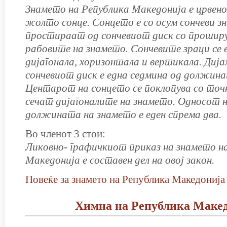
Знамето на Република Македонија е црвено
жолто сонце. Сонцето е со осум сончеви зн
простираат од сончевиот диск со прошир
рабовите на знамето. Сончевите зраци се
дијагонала, хоризонтала и вертикала. Диј
сончевиот диск е една седмина од должина
Центарот на сонцето се поклопува со точк
сечат дијагоналите на знамето. Односот 
должината на знамето е еден спрема два.
Во членот 3 стои:
Ликовно- графичкиот приказ на знамето н
Македонија е составен дел на овој закон.
Повеќе за знамето на Република Македонија
Химна на Република Маке