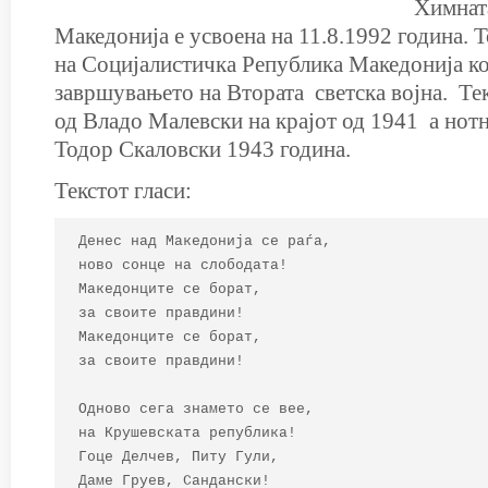
Химнат
Македонија е усвоена на 11.8.1992 година. Т
на Социјалистичка Република Македонија кој
завршувањето на Втората светска војна. Те
од Владо Малевски на крајот од 1941 а нотн
Тодор Скаловски 1943 година.
Текстот гласи:
Денес над Македонија се раѓа,

ново сонце на слободата!

Македонците се борат,

за своите правдини!

Македонците се борат,

за своите правдини!

Одново сега знамето се вее,

на Крушевската република!

Гоце Делчев, Питу Гули,

Даме Груев, Сандански!
