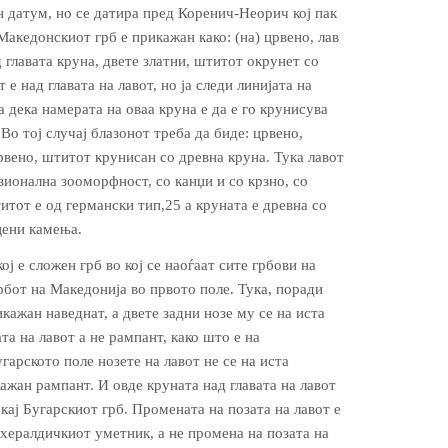
н датум, но се датира пред Коренич-Неорич кој пак
Македонскиот грб е прикажан како: (на) црвено, лав
 главата круна, двете златни, штитот окрунет со
е над главата на лавот, но ја следи линијата на
 дека намерата на оваа круна е да е го крунисува
 Во тој случај блазонот треба да биде: црвено,
рвено, штитот крунисан со древна круна. Тука лавот
зионална зооморфност, со канџи и со крзно, со
итот е од германски тип,25 а круната е древна со
цени камења.
ј е сложен грб во кој се наоѓаат сите грбови на
рбот на Македонија во првото поле. Тука, поради
икажан наведнат, а двете задни нозе му се на иста
а на лавот а не рампант, како што е на
гарското поле нозете на лавот не се на иста
кажан рампант. И овде круната над главата на лавот
 кај Бугарскиот грб. Промената на позата на лавот е
 хералдичкиот уметник, а не промена на позата на