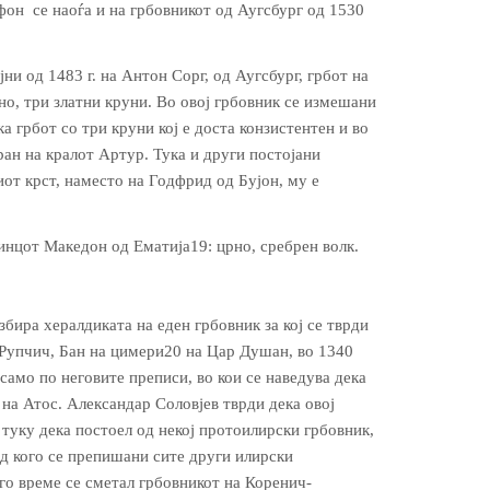
фон се наоѓа и на грбовникот од Аугсбург од 1530
ни од 1483 г. на Антон Сорг, од Аугсбург, грбот на
о, три златни круни. Во овој грбовник се измешани
а грбот со три круни кој е доста конзистентен и во
ран на кралот Артур. Тука и други постојани
иот крст, наместо на Годфрид од Бујон, му е
инцот Македон од Ематија19: црно, сребрен волк.
бира хералдиката на еден грбовник за кој се тврди
 Рупчич, Бан на цимери20 на Цар Душан, во 1340
 само по неговите преписи, во кои се наведува дека
на Атос. Александар Соловјев тврди дека овој
 туку дека постоел од некој протоилирски грбовник,
од кого се препишани сите други илирски
лго време се сметал грбовникот на Коренич-