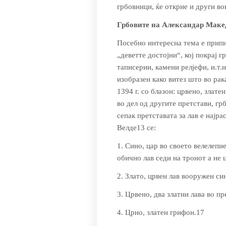
грбовници, ќе открие и други во
Грбовите на Александар Маке
Посебно интересна тема е при­п
„деветте достојни“, кој покрај г
таписерии, камени релјефи, и.т.
изобразен како витез што во рак
1394 г. со блазон: црвено, злате
во дел од другите претстави, г
сепак претставата за лав е најр
Велде13 се:
1. Сино, цар во своето велелепи
обично лав седи на тронот а не ц
2. Злато, црвен лав вооружен си
3. Црвено, два златни лава во пр
4. Црно, златен грифон.17