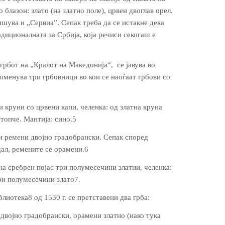
 блазон: злато (на златно поле), црвен двоглав орел.
шува и „Сервиа”. Сепак треба да се истакне дека
адиционалната за Србија, која речиси секогаш е
грбот на „Кралот на Македонија“, се јавува во
оменува три грбовници во кои се наоѓаат грбови со
и круни со црвени капи, челенка: од златна круна
 топче. Мантија: сино.5
ни ремени двојно градобрански. Сепак според
дал, ремените се орамени.6
на сребрен појас три полумесечини златни, челенка:
ри полумесечини злато7.
лиотека8 од 1530 г. се претставени два грба:
двојно градобрански, орамени златно (иако тука