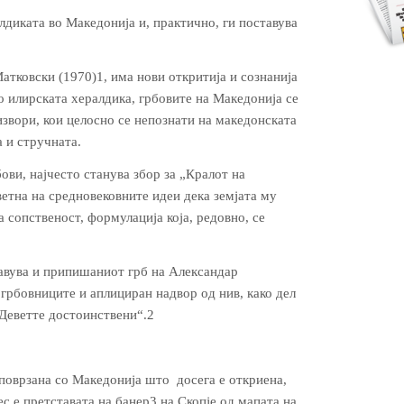
лдиката во Македонија и, практично, ги поставува
атковски (1970)1, има нови откритија и сознанија
во илир­ската хералдика, грбовите на Македонија се
извори, кои целосно се непознати на македонската
а и стручната.
бови, најчесто станува збор за „Кралот на
етна на средно­веков­ните идеи дека земјата му
а сопственост, формулација која, редовно, се
авува и припишаниот грб на Алек­­сандар
 грбовниците и аплициран надвор од нив, како дел
Деветте досто­ин­ствени“.2
 поврзана со Македонија што досега е откриена,
с е претставата на банер3 на Скопје од мапата на