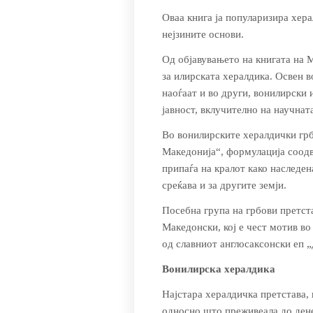
Оваа книга ја популаризира хера
нејзините основи.
Од објавувањето на книгата на М
за илир­ската хералдика. Освен 
наоѓаат и во други, вонилирски 
јавност, вклучително на научнат
Во вонилирските хералдички гр­­
Македонија“, форму­лација соод­в
припаѓа на кралот како наследен
среќава и за другите земји.
Посебна група на грбови прет­ст
Македонски, кој е чест мотив во
од славниот англо­саксонски еп „
Вонилирска хералдика
Најстара хералдичка претстава,
односно што преживеала до дене