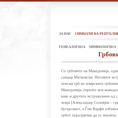
ЗА НАС
СИМБОЛИ НА РЕПУБЛИ
ГЕНЕАЛОГИЈА
ХИМНОЛОГИЈА
Грбов
Со грбовите на Македонија, од­н
сандар Матковски. Неговите ист
земски грб во илирските грбовни
Македонија, (прилог кон ма­ке­дон
како и дру­гите истражувачи од 
земја (Александар Соловјев – ср
бугарскиот, а Ѓин Варфи албанск
грбот хералдички да го анализа.