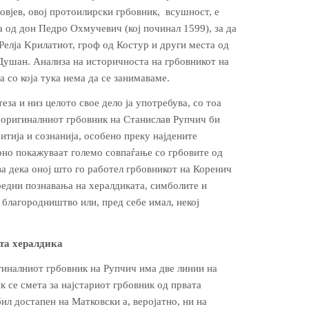
овјев, овој протоилирски грбовник, всушност, е
а од дон Педро Охмучевич (кој починал 1599), за да
Релја Kрилатиот, гроф од Костур и други места од
Душан. Анализа на историчноста на грбовникот на
 со која тука нема да се занимаваме.
еза и низ целото свое дело ја упо­требува, со тоа
а оригиналниот грбовник на Станислав Рупчич би
итија и сознанија, особено преку најдените
рно покажуваат големо совпаѓање со грбовите од
а дека оној што го работел грбовникот на Коренич
едни поз­навања на хералдиката, симболите и
 благородништво или, пред себе имал, некој
та хералдика
и­налниот грбовник на Рупчич има две линии на
 се смета за најстариот грбовник од првата
бил достапен на Матковски а, веројатно, ни на