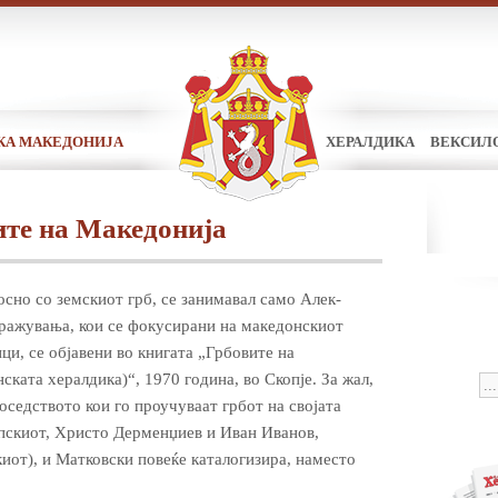
КА МАКЕДОНИЈА
ХЕРАЛДИКА
ВЕКСИЛ
ите на Македонија
осно со земскиот грб, се занимавал само Алек­
ражувања, кои се фокусирани на македонскиот
ци, се објавени во книгата „Грбовите на
ската хералдика)“, 1970 го­д­­ина, во Скопје. За жал,
соседството кои го проучуваат грбот на својата
п­скиот, Хрис­то Дерменџиев и Иван Иванов,
иот), и Матковски повеќе каталогизира, наместо