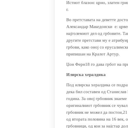
Истиот блазон: црно, златен гри
г.
Во претставата на деветте достој
Александар Македонски е: црвен
најголемиот дел од грбовите. Так
другите претстави му е атрибуи
грбови, како оној со ерусалимск
припишан на Кралот Артур.
Џон Ферн18 го дава грбот на пр
Илирска хералдика
Под илирска хералдика се подраз
дека бил составен од Станислав
година. За овој грбовник знаеме
оригиналниот грбовник се чувал 
грбовник не можел да постои,21
од втората половина на 16 век, 
грбовници, од кои за најстар до