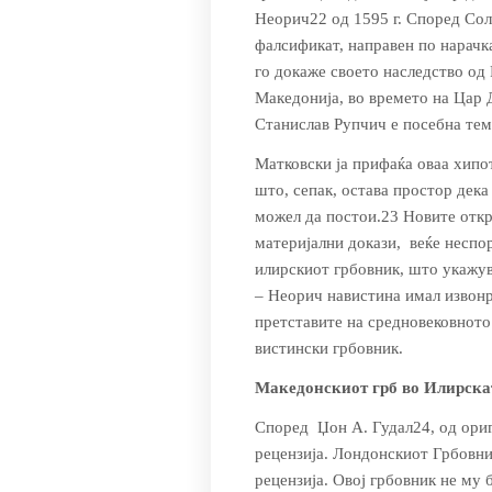
Неорич22 од 1595 г. Според Сол
фалсификат, направен по нарачк
го докаже своето наследство од 
Македонија, во времето на Цар 
Станислав Рупчич е посебна тема
Матковски ја прифаќа оваа хипо­т
што, сепак, оста­ва простор дек
можел да постои.23 Новите откр
материјални докази, веќе неспо
илирскиот грбовник, што укажув
– Неорич навистина имал извонр
претставите на средновековното
вистински грбовник.
Македонскиот грб во Илирска
Според Џон А. Гудал24, од ориг
рецензија. Лондонскиот Грбовник
рецензија. Овој грбовник не му 