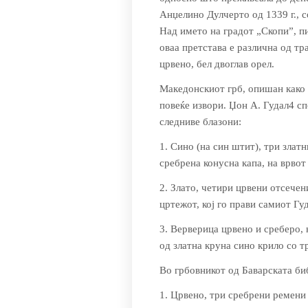
Анџелино Дулчерто од 1339 г., со
Над името на градот „Скопи”, пи
оваа претстава е различна од тр
црвено, бел двоглав орел.
Македонскиот грб, опишан како 
повеќе извори. Џон А. Гудал4 сп
следниве блазони:
1. Сино (на син штит), три златн
сребрена конусна капа, на врвот
2. Злато, четири црвени отсече
цртежот, кој го прави самиот Гу
3. Верверица црвено и среберо, 
од златна круна сино крило со т
Во грбовникот од Баварската биб
1. Црвено, три сребрени ремени 