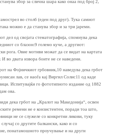
 станува збор за слична шара како онаа под број 2,
 самострел во столб (еден под друг). Тука самиот
 така можно е да станува збор и за три јареми.
иот дел од својата стематографија, спомнува дека
едниот со блазон:9 големо куче, а другиот:
ски рога. Овие мотиви можат да се видат на картата
 И во двата извора боите не се наведени.
от на Фојничкиот грбовник,10 наведува дека грбот
у­нисан лав, се наоѓа кај Виргил Солис11 од каде
ници. Испитувајќи го фототипното издание од 1882
дам ова.
­ди де­ка грбот на „Кралот на Маке­до­ни­ја“, освен
ските ремени не е конзистентен, поради тоа што,
овници не се служеле со конкретни ликови, туку
 случај со другите балкански, како и со
ние, пона­тамошното проучување и на други