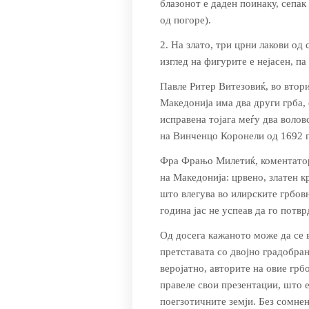
блазонот е даден поинаку, сепак
од погоре).
2. На злато, три црни лакови од
изглед на фигурите е нејасен, па
Павле Ритер Витезовиќ, во вто­р
Македонија има два други грба, 
исправена тојага меѓу два волов
на Винченцо Коронели од 1692 г.
Фра Фрањо Милетиќ, коментатор
на Мaкедонија: црвено, златен кр
што влегува во илирските грбов
година јас не успеав да го потвр
Од досега кажаното може да се ви
претставата со двојно градобран
веројатно, авторите на овие грб
правеле свои презентации, што е
поегзотичните земји. Без сомне