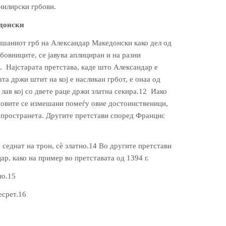
нилирски грбови.
донски
ишаниот грб на Александар Македонски како дел од
рбовниците, се јавува аплициран и на разни
н. Најстарата претстава, каде што Александар е
ата држи штит на кој е насликан грбот, е онаа од
н лав кој со двете раце држи златна секира.12 Иако
рбовите се измешани помеѓу овие достоинственици,
аспространета. Другите претстави според Францис
е седнат на трон, сè златно.14 Во другите претстави
ар, како на пример во претставата од 1394 г.
но.15
есрет.16