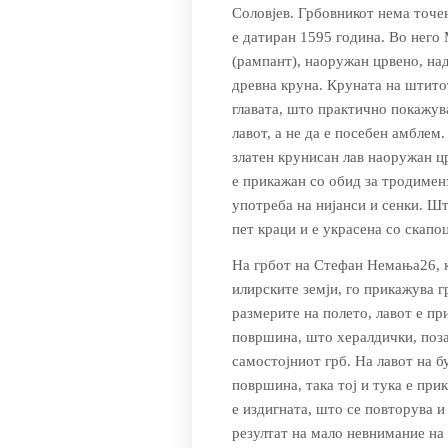
Соловјев. Грбовникот нема точе
е датиран 1595 година. Во него 
(рампант), наоружан црвено, над
древна круна. Круната на штитот 
главата, што практично покажува
лавот, а не да е посебен амблем.
златен крунисан лав наоружан ц
е прикажан со обид за тродимен
употреба на нијанси и сенки. Шт
пет краци и е украсена со скапо
На грбот на Стефан Немања26, ко
илирските земји, го прикажува г
размерите на полето, лавот е пр
површина, што хералдички, позат
самостојниот грб. На лавот на бу
површина, така тој и тука е при
е издигната, што се повторува и
резултат на мало невнимание на