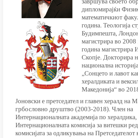
завршува своето об
дипломирајќи Физи
математичкиот факу
година. Теологија с
Будимпешта, Лондон
магистрира во 2008 
година магистрира И
Скопје. Докторира н
национална историја
„Сонцето и лавот ка
хералдиката и векси
Македонија“ во 2018
Јоновски е претседател и главен хералд на 
грбословно друштво (2003-2018). Член на
Интернационалната академија по хералдика,
Интернационалната комисија за витешки ред
комисијата за одликувања на Претседателот 