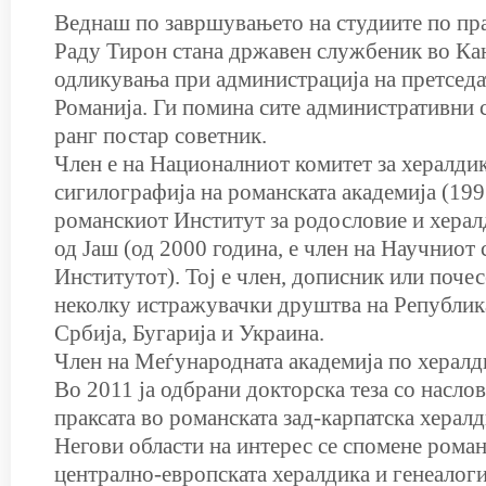
Веднаш по завршувањето на студиите по пра
Раду Тирон стана државен службеник во Кан
одликувања при администрација на претседа
Романија. Ги помина сите административни с
ранг постар советник.
Член е на Националниот комитет за хералдик
сигилографија на романската академија (1997
романскиот Институт за родословие и херал
од Јаш (од 2000 година, е член на Научниот 
Институтот). Тој е член, дописник или почес
неколку истражувачки друштва на Републик
Србија, Бугарија и Украина.
Член на Меѓународната академија по хералд
Во 2011 ја одбрани докторска теза со насло
праксата во романската зад-карпатска хералд
Негови области на интерес се спомене роман
централно-европската хералдика и генеалоги