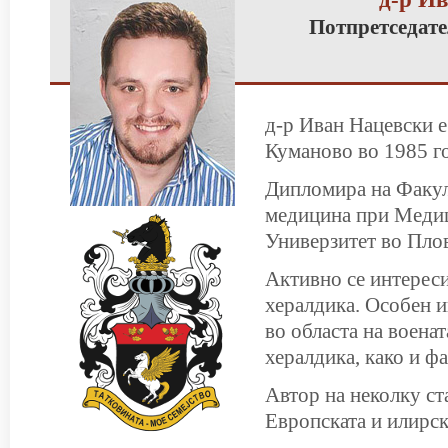
Потпретседате
д-р Иван Нацевски е
Куманово во 1985 г
Дипломира на Факул
медицина при Меди
Универзитет во Плов
Активно се интереси
хералдика. Особен 
во областа на военат
хералдика, како и ф
Автор на неколку ста
Европската и илирск