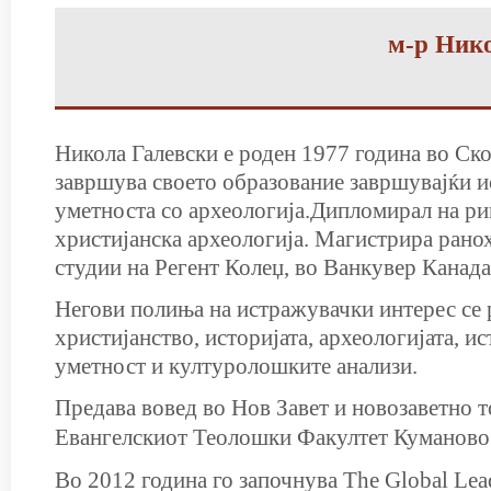
м-р Ник
Никола Галевски е роден 1977 година во Ско
завршува своето образование завршувајќи и
уметноста со археологија.Дипломирал на ри
христијанска археологија. Магистрира рано
студии на Регент Колеџ, во Ванкувер Канада
Негови полиња на истражувачки интерес се 
христијанство, историјата, археологијата, ис
уметност и културолошките анализи.
Предава вовед во Нов Завет и новозаветно 
Евангелскиот Теолошки Факултет Куманово
Во 2012 година го започнува The Global Lea