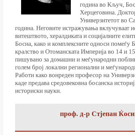
година во Кључ, Бос
Херцеговина. Докто
Универзитетот во С
година. Неговите истражувања вклучуваат и
витештвото, хералдиката и социјалните елит
Босна, како и комплексните односи помеѓу 
кралство и Отоманската Империја во 14 и 15
пишувано за домашни и меѓународни поблик
голем број локални регионални и меѓунаро
Работи како вонреден професор на Универзи
каде предава средовековна босанска истори
историски науки.
проф. д-р Стјепан Ќоси