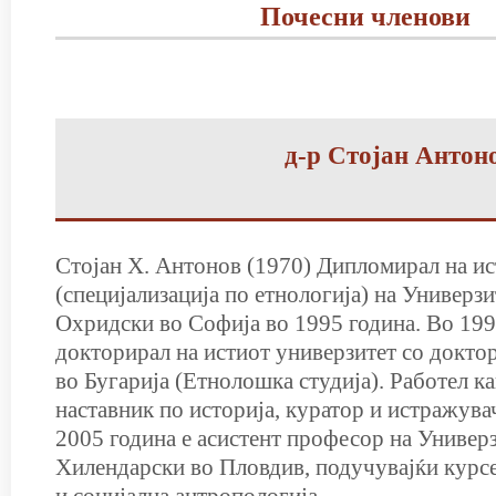
Почесни членови
д-р Стојан Антоно
Стојан Х. Антонов (1970) Дипломирал на ис
(специјализација по етнологија) на Универз
Охридски во Софија во 1995 година. Во 199
докторирал на истиот универзитет со доктор
во Бугарија (Етнолошка студија). Работел ка
наставник по историја, куратор и истражувач
2005 година е асистент професор на Универ
Хилендарски во Пловдив, подучувајќи курсе