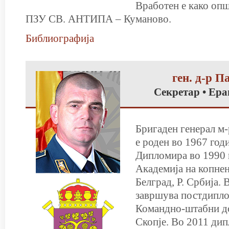
Вработен е како опш
ПЗУ СВ. АНТИПА – Куманово.
Библиографија
ген. д-р П
Секретар • Ера
Бригаден генерал м
е роден во 1967 год
Дипломира во 1990 
Академија на копнен
Белград, Р. Србија. 
завршува постдипло
Командно-штабни д
Скопје. Во 2011 ди