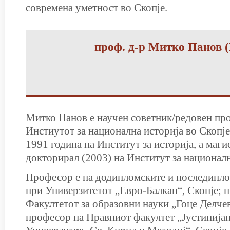
современа уметност во Скопје.
проф. д-р Митко Панов 
Митко Панов е научен советник/редовен пр
Инстиутот за национална историја во Скопј
1991 година на Институт за историја, а маги
докторирал (2003) на Институт за националн
Професор е на додипломските и последипло
при Универзитетот „Евро-Балкан“, Скопје; 
Факултетот за образовни науки „Гоце Делче
професор на Правниот факултет „Јустинија