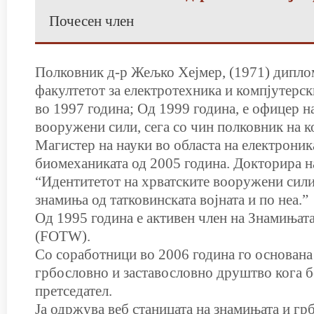
Почесен член
Полковник д-р Жељко Хејмер, (1971) дипло
факултетот за електротехника и компјутерск
во 1997 година; Од 1999 година, е офицер н
вооружени сили, сега со чин полковник на 
Магистер на науки во областа на електроник
биомеханиката од 2005 година. Докторира н
“Идентитетот на хрватските вооружени сили
знамиња од татковинската војната и по неа.”
Од 1995 година е активен член на Знамињата
(FOTW).
Со соработници во 2006 година го основана
грбословно и заставословно друштво кога б
претседател.
Ја одржува веб станицата на знамињата и гр