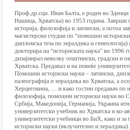
Проф.др.сци. Иван Балта, е роден во Зденци 
Нашица, Хрватска) во 1953 година. Заврши 
историја, филозофија и латински, а потоа з
магистерски студии по “помошни историски 
дипломска теза по хералдика и генеологија) 
докторира на “историската наука” во 1996 го
дизајнирал неколку општински, градски и о
Хрватска. Предавал и на повеќе универзитет
Помошни историски науки – латински, дипл
палеографија и хералдика во Хрватска, а ос
Херцеговина, … и како гостин предавач по и
филозофија, помошни историски науки во Сл
Србија, Македонија, Германија, Украина итн.
универзитетски учебник во Хрватска и ко-ав
универзитетски учебници во БиХ, како и за
историски науки (вклучително и хералдика).