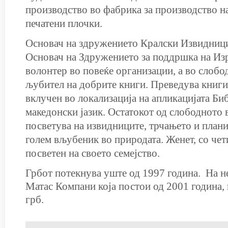
производство во фабрика за производство н
печатени плочки.
Основач на здружението Кралски Извидници
Основач на Здружението за поддршка на Из
волонтер во повеќе организации, а во слобо
љубител на добрите книги. Преведува книги
вклучен во локализација на апликацијата Биб
македонски јазик. Остатокот од слободното 
посветува на извидниците, трчањето и план
голем вљубеник во природата. Женет, со чет
посветен на своето семејство.
Грбот потекнува уште од 1997 година. На н
Матас Компани која постои од 2001 година,
грб.