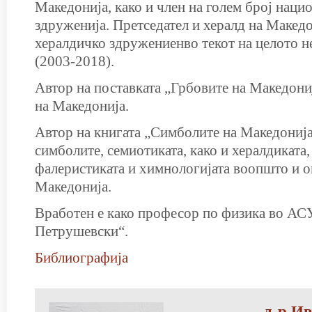
Македонија, како и член на голем број наци
здруженија. Претседател и хералд на Макед
хералдичко здружениенво текот на целото н
(2003-2018).
Автор на поставката „Грбовите на Македони
на Македонија.
Автор на книгата „Симболите на Македонија
симболите, семиотиката, како и хералдиката,
фалеристиката и химнологијата воопшто и о
Македонија.
Вработен е како професор по физика во А
Петрушевски“.
Библиографија
д-р И