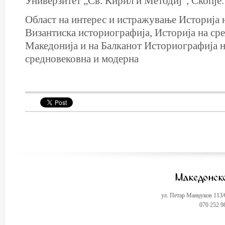
Универзитет „Св. Кирил и Методиј“, Скопје.
Област на интерес и истражување Историја н
Византиска историографија, Историја на ср
Македонија и на Балканот Историографија н
средновековна и модерна
ул. Петар Манџуков 113
070 252 9