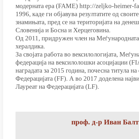
модерната ера (FAME) http://zeljko-heimer-fa
1996, каде ги објавува резултатите од своит
знамињата, пред се на територијата на денеш
Словенија и Босна и Херцеговина.
Од 2011, придружен член на Меѓународната
хералдика.
За својата работа во вексилологијата, Меѓун
федерација на вексилолошки асоцијации (FI
наградата за 2015 година, почесна титула на
Федерацијата (FF). А во 2017 доделена најв
Лауреат на Федерацијата (LF).
проф. д-р Иван Балт