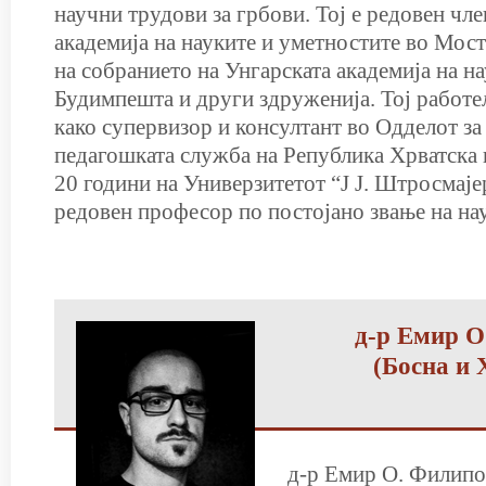
научни трудови за грбови. Тој е редовен чле
академија на науките и уметностите во Мост
на собранието на Унгарската академија на н
Будимпешта и други здруженија. Тој работел
како супервизор и консултант во Одделот за
педагошката служба на Република Хрватска 
20 години на Универзитетот “Ј Ј. Штросмаје
редовен професор по постојано звање на на
д-р Емир О
(Босна и 
д-р Емир О. Филипо