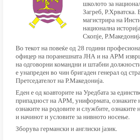
школото за национа
Загреб, Р.Хрватска.
магистрира на Инсти
национална истори
Скопје, Р.Македониј
Во текот на повеќе од 28 години професиона
офицер на поранешната ЈНА и на АРМ извр
на одговорни командни и штабни должности
е унапреден во чин бригаден генерал од стр
Претседателот на Р.Македонија.
Еден е од коавторите на Уредбата за единств
припадност на АРМ, униформата, ознаките 
ознаките на родовите и службите, ознаките 
и начинот и условите за нивното носење.
Зборува германски и англиски јазик.