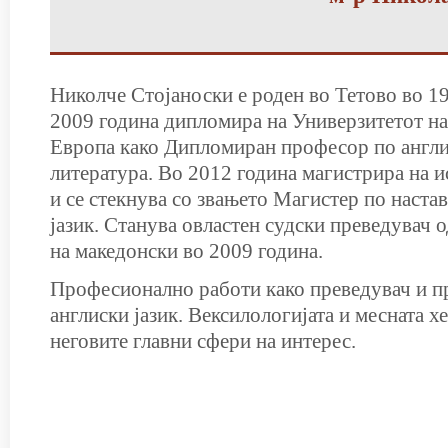
Николче Стојаноски е роден во Тетово во 1
2009 година дипломира на Универзитетот на
Европа како Дипломиран професор по англис
литература. Во 2012 година магистрира на 
и се стекнува со звањето Магистер по настав
јазик. Станува овластен судски преведувач о
на македонски во 2009 година.
Професионално работи како преведувач и п
англиски јазик. Вексилологијата и месната х
неговите главни сфери на интерес.