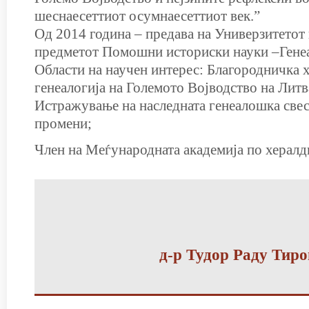
шеснаесеттиот осумнаесеттиот век.”
Од 2014 година – предава на Универзитетот 
предметот Помошни историски науки –Генеа
Области на научен интерес: Благородничка 
генеалогија на Големото Војводство на Литв
Истражување на наследната генеалошка свес
промени;
Член на Меѓународната академија по хералд
д-р Тудор Раду Тиро