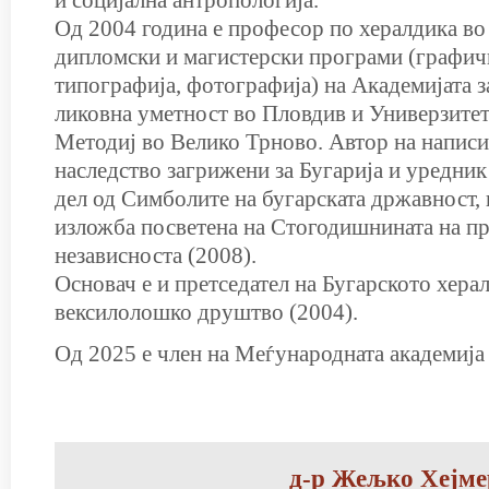
и социјална антропологија.
Од 2004 година е професор по хералдика во
дипломски и магистерски програми (графичк
типографија, фотографија) на Академијата з
ликовна уметност во Пловдив и Универзите
Методиј во Велико Трново. Автор на написи
наследство загрижени за Бугарија и уредник
дел од Симболите на бугарската државност,
изложба посветена на Стогодишнината на п
независноста (2008).
Основач е и претседател на Бугарското хера
вексилолошко друштво (2004).
Од 2025 е член на Меѓународната академија 
д-р Жељко Хејме