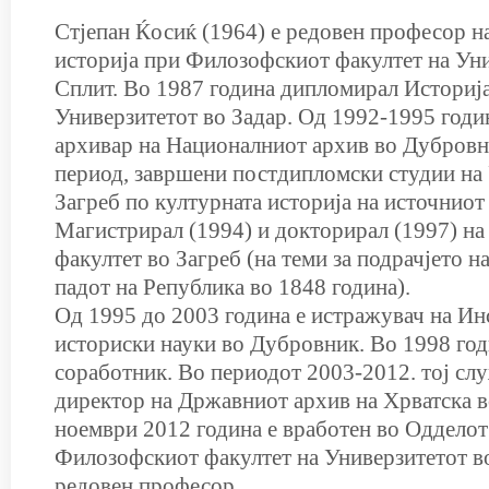
Стјепан Ќосиќ (1964) е редовен професор на
историја при Филозофскиот факултет на Уни
Сплит. Во 1987 година дипломирал Историја
Универзитетот во Задар. Од 1992-1995 годи
архивар на Националниот архив во Дубровн
период, завршени постдипломски студии на
Загреб по културната историја на источниот 
Магистрирал (1994) и докторирал (1997) н
факултет во Загреб (на теми за подрачјето н
падот на Република во 1848 година).
Од 1995 до 2003 година е истражувач на Ин
историски науки во Дубровник. Во 1998 год
соработник. Во периодот 2003-2012. тој сл
директор на Државниот архив на Хрватска во
ноември 2012 година е вработен во Одделот 
Филозофскиот факултет на Универзитетот в
редовен професор.