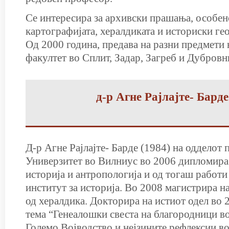
Се интересира за архивски прашања, особено
картографијата, хералдиката и историски ге
Од 2000 година, предава на разни предмети
факултет во Сплит, Задар, Загреб и Дубровн
д-р Агне Рајлајте- Бард
Д-р Агне Рајлајте- Барде (1984) на одделот 
Универзитет во Вилниус во 2006 дипломира
историја и антропологија и од тогаш работи
институт за историја. Во 2008 магистрира на
од хералдика. Докторира на истиот одел во 
тема “Генеалошки свеста на благородници в
Големо Војводство и нејзините рефлексии во