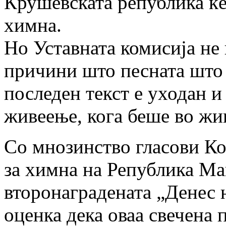
Крушевската република ќе
химна.
Но Уставната комисија не
причини што песната што с
последен текст е уходан и
живеење, кога беше во жив
Со мнозинство гласови Ко
за химна на Република Ма
второнаградената „Денес н
оценка дека оваа свечена 