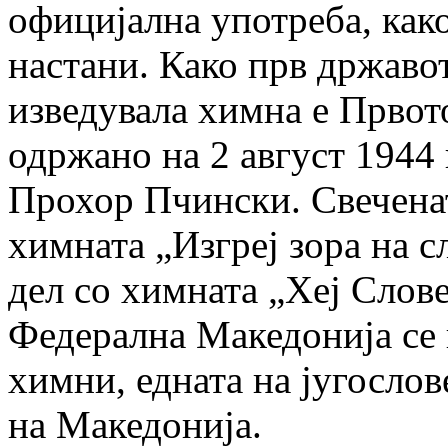
официјална употреба, ка
настани. Како прв државот
изведувала химна е Прво
одржано на 2 август 1944
Прохор Пчински. Свеченат
химната „Изгреј зора на с
дел со химната „Хеј Слов
Федерална Македонија се 
химни, едната на југослов
на Македонија.