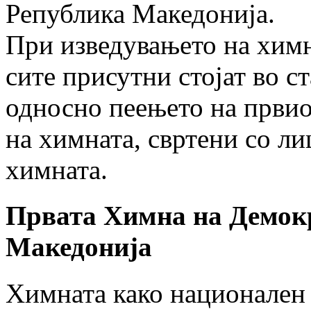
Република Македонија.
При изведувањето на химн
сите присутни стојат во с
односно пеењето на првио
на химната, свртени со ли
химната.
Првата Химна на Демок
Македонија
Химната како национален 