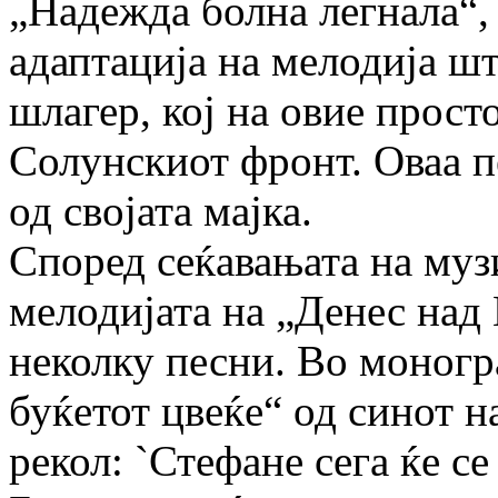
„Надежда болна легнала“, 
адаптација на мелодија шт
шлагер, кој на овие прост
Солунскиот фронт. Оваа п
од својата мајка.
Според сеќавањата на муз
мелодијата на „Денес над
неколку песни. Во моногр
буќетот цвеќе“ од синот 
рекол: `Стефане сега ќе с