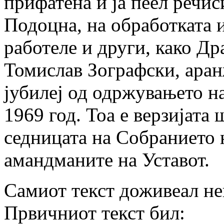
прифатена и ја пеел речис
Подоцна, на обработката 
работеле и други, како Др
Томислав Зографски, аран
јубилеј од одржувањето 
1969 год. Тоа е верзијата 
седницата на Собранието 
амандманите на Уставот.
Самиот текст доживеал не
Првичниот текст бил: