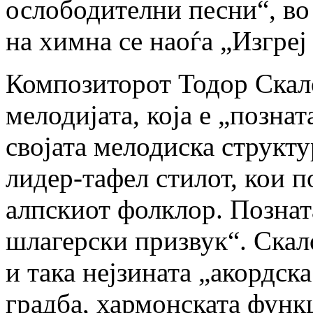
ослободителни песни“, во 
на химна се наоѓа „Изгреј
Композиторот Тодор Скал
мелодијата, која е „позна
својата мелодиска структ
лидер-тафел стилот, кои п
алпскиот фолклор. Позната
шлагерски призвук“. Скал
и така нејзината „акордск
градба, хармонската функ