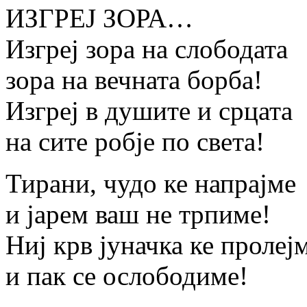
ИЗГРЕЈ ЗОРА…
Изгреј зора на слободата
зора на вечната борба!
Изгреј в душите и срцата
на сите робје по света!
Тирани, чудо ке напрајме
и јарем ваш не трпиме!
Ниј крв јуначка ке пролеј
и пак се ослободиме!