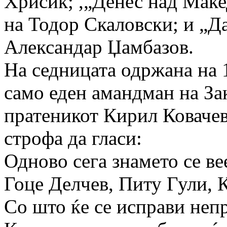
Хрисик; ,„Денес над Маке
на Тодор Скаловски; и „Д
Александар Џамбазов.
На седницата одржана на 
само еден амандман на Зак
пратеникот Кирил Ковачевс
строфа да гласи:
Одново сега знамето се в
Гоце Делчев, Питу Гули, К
Со што ќе се исправи непр