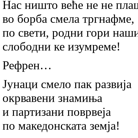
Нас ништо веће не не пла
во борба смела тргнафме,
по свети, родни гори наш
слободни ке изумреме!
Рефрен…
Јунаци смело пак развија
окрвавени знамиња
и партизани поврвеја
по македонската земја!