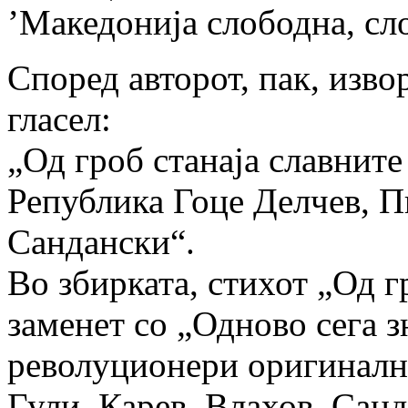
’Македонија слободна, сло
Според авторот, пак, изво
гласел:
„Од гроб станаја славнит
Република Гоце Делчев, П
Сандански“.
Во збирката, стихот „Од г
заменет со „Одново сега зн
револуционери оригинално
Гули, Карев, Влахов, Санд