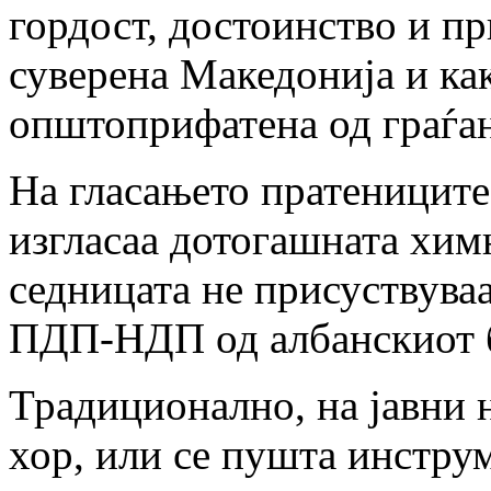
гордост, достоинство и пр
суверена Македонија и ка
општоприфатена од граѓан
На гласањето пратениците 
изгласаа дотогашната хим
седницата не присуствува
ПДП-НДП од албанскиот 
Традиционално, на јавни н
хор, или се пушта инструм