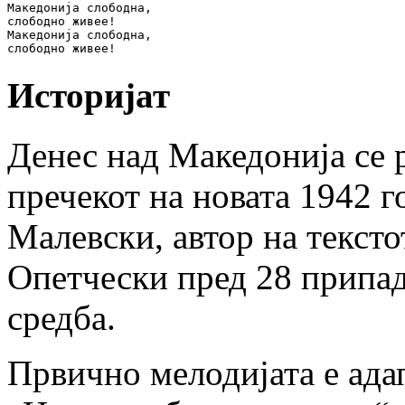
Македонија слободна,

слободнo живее!

Македонија слободна,

слободнo живее!
Историјат
Денес над Македонија се р
пречекот на новата 1942 г
Малевски, автор на тексто
Опетчески пред 28 припад
средба.
Првично мелодијата е ада