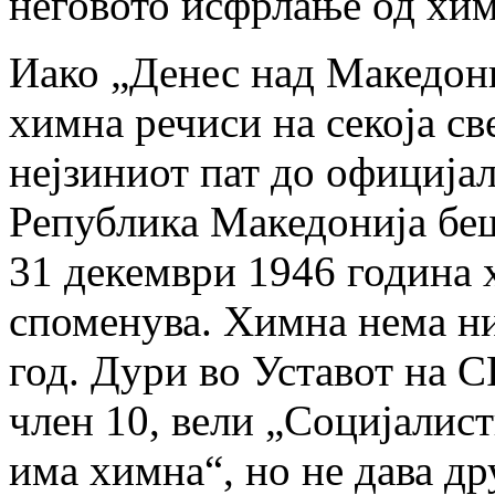
неговото исфрлање од хим
Иако „Денес над Македони
химна речиси на секоја св
нејзиниот пат до официјал
Република Македонија беш
31 декември 1946 година 
споменува. Химна нема ни
год. Дури во Уставот на С
член 10, вели „Социјалис
има химна“, но не дава др