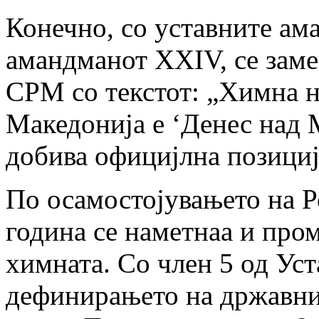
Конечно, со уставните ам
амандманот XXIV, се заме
СРМ со текстот: „Химна 
Македонија е ‘Денес над 
добива официјлна позициј
По осамостојувањето на Р
година се наметнаа и пром
химната. Со член 5 од Уст
дефинирањето на државни