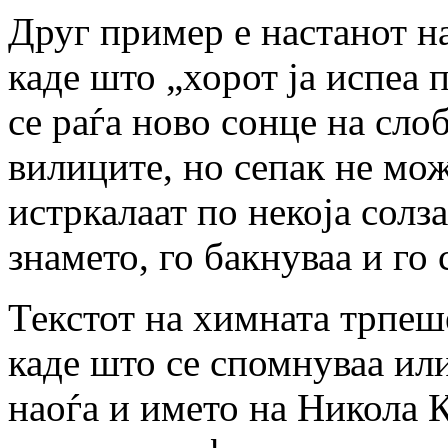
Друг пример е настанот н
каде што „хорот ја испеа 
се раѓа ново сонце на сло
вилиците, но сепак не може
истркалаат по некоја солз
знамето, го бакнуваа и го 
Текстот на химната трпеш
каде што се спомнуваа ил
наоѓа и името на Никола К