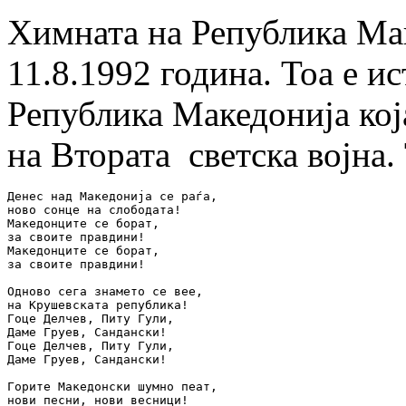
Химната на Република Мак
11.8.1992 година. Тоа е и
Република Македонија кој
на Втората светска војна. 
Денес над Македонија се раѓа,

ново сонце на слободата!

Македонците се борат,

за своите правдини!

Македонците се борат,

за своите правдини!

Одново сега знамето се вее,

на Крушевската република!

Гоце Делчев, Питу Гули,

Даме Груев, Сандански!

Гоце Делчев, Питу Гули,

Даме Груев, Сандански!

Горите Македонски шумно пеат,

нови песни, нови весници!
