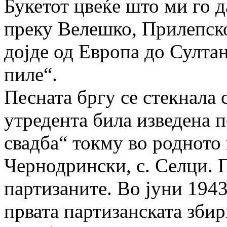
Букетот цвеќе што ми го д
преку Велешко, Прилепск
дојде од Европа до Султан
пиле“.
Песната бргу се стекнала
утредента била изведена 
свадба“ токму во родното
Чернодрински, с. Селци. 
партизаните. Во јуни 1943
првата партизанската зби