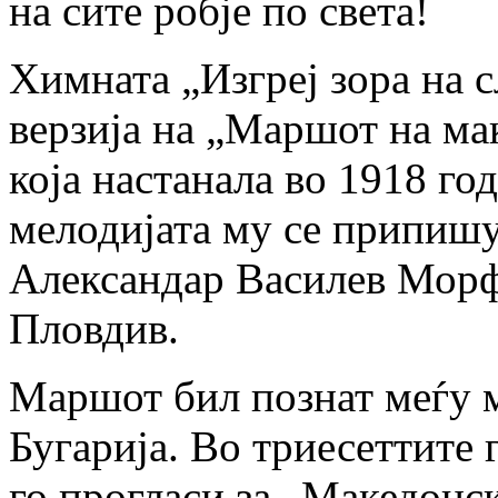
на сите робје по света!
Химната „Изгреј зора на 
верзија на „Маршот на м
која настанала во 1918 год
мелодијата му се припишу
Александар Василев Морфо
Пловдив.
Маршот бил познат меѓу м
Бугарија. Во триесеттите
го прогласи за „Македонс