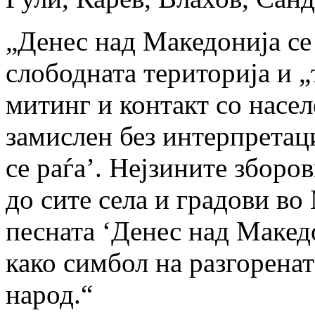
„Денес над Македонија се
слободната територија и „
митинг и контакт со насе
замислен без интерпретац
се раѓа’. Нејзините зборо
до сите села и градови во
песната ‘Денес над Макед
како симбол на разгорена
народ.“