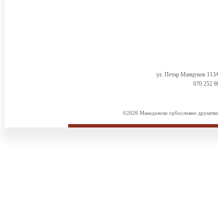
ул. Петар Манџуков 113
070 252 9
©2026 Македонско грбословно друштво. 