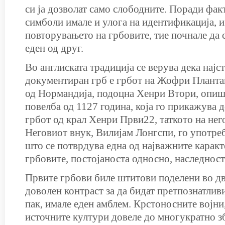
си ја дозволат само слободните. Поради фак
симболи имале и улога на идентификација, и 
повторувањето на грбовите, тие почнале да 
еден од друг.
Во англиската традиција се верува дека најс
документиран грб е грбот на Жофри Плантаг
од Нормандија, подоцна Хенри Втори, опиш
повелба од 1127 година, која го прикажува 
грбот од крал Хенри Први22, таткото на нег
Неговиот внук, Вилијам Лонгспи, го употреб
што се потврдува една од најважните каракт
грбовите, постојаноста односно, наследност
Првите грбови биле штитови поделени во дв
доволен контраст за да бидат претпознатливи
пак, имале еден амблем. Крстоносните војни
источните култури довеле до многукратно з