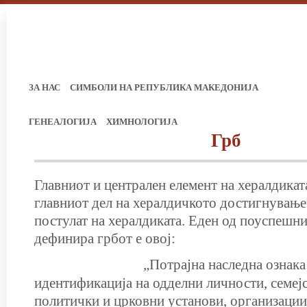
ЗА НАС
СИМБОЛИ НА РЕПУБЛИКА МАКЕДОНИЈА
ГЕНЕАЛОГИЈА
ХИМНОЛОГИЈА
Грб
Главниот и централен елемент на хералдиката 
главниот дел на хералдичкото достигнување.
постулат на хералдиката. Еден од поуспешни
дефинира грбот е овој:
„Потрајна наследна ознака
идентификација на одделни личности, семејс
политички и црковни установи, организации