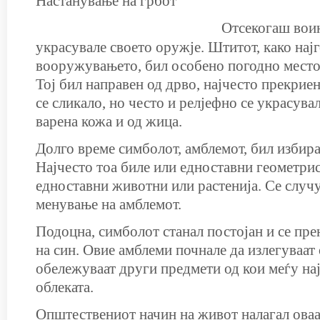
Настанување на грбот
От
секогаш вои
украсувале своето оружје. Штитот, како нај
вооружувањето, бил особено погодно место
Тој бил направен од дрво, најчесто прекриен
се сликало, но често и релјефно се украсува
варена кожа и од жица.
Долго време симболот, амблемот, бил избира
Најчесто тоа биле или едноставни геометри
едноставни животни или растенија. Се случ
менување на амблемот.
Подоцна, симболот станал постојан и се пре
на син. Овие амблеми почнале да излегуваат
обележуваат други предмети од кои меѓу на
облеката.
Општествениот начин на живот налагал оваа