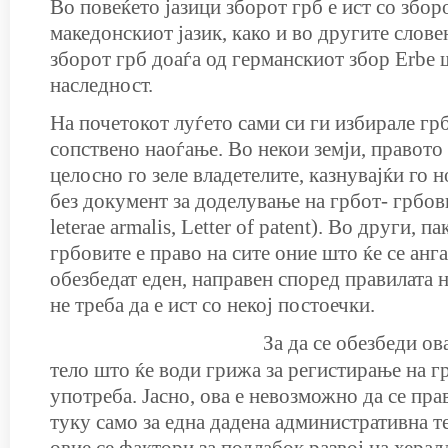
Во повеќето јазици зборот грб е ист со збор
македонскиот јазик, како и во другите слове
зборот грб доаѓа од германскиот збор Erbe 
наследност.
На почетокот луѓето сами си ги избирале гр
сопствено наоѓање. Во некои земји, правото
целосно го зеле владетелите, казнувајќи го 
без документ за доделување на грбот- грбов
leterae armalis, Letter of patent). Во други, п
грбовите е право на сите оние што ќе се анг
обезбедат еден, направен според правилата н
не треба да е ист со некој постоечки.
За да се обезбеди ов
тело што ќе води грижа за регистирање на г
употреба. Јасно, ова е невозможно да се пра
туку само за една дадена административна т