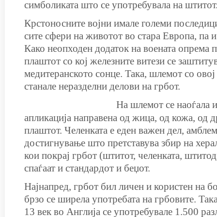
симболиката што се употребувала на штитот
Крстоносните војни имале големи последици
сите сфери на животот во стара Европа, па и
Како неопходен додаток на воената опрема 
плаштот со кој железните витези се заштиту
медитеранското сонце. Така, шлемот со овој
станале неразделни делови на грбот.
На
шлемот се наоѓала и
апликација направена од жица, од кожа, од д
плаштот. Челенката е еден важен дел, амбле
достигнување што претставува збир на хера
кои покрај грбот (штитот, челенката, штито
спаѓаат и стандардот и беџот.
Најнапред, грбот бил личен и користен на бо
брзо се ширела употребата на грбовите. Така
13 век во Англија се употребувале 1.500 ра