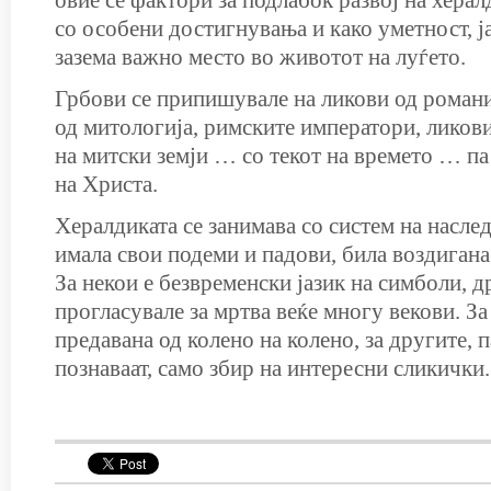
овие се фактори за подлабок развој на херал
со особени достигнувања и како уметност, ја
зазема важно место во животот на луѓето.
Грбови се припишувале на ликови од романи
од митологија, римските императори, ликови
на митски земји … со текот на времето … па
на Христа.
Хералдиката се занимава со систем на насле
имала свои подеми и падови, била воздигана
За некои е безвременски јазик на симболи, др
прогласувале за мртва веќе многу векови. За
предавана од колено на колено, за другите, па
познаваат, само збир на интересни сликички.