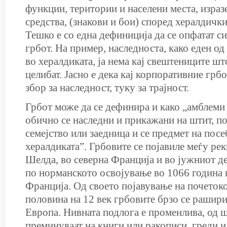
функции, територии и населени места, израз
средства, (знакови и бои) според хералдички
Тешко е со една дефиниција да се опфатат с
грбот. На пример, наследноста, како еден о
во хералдиката, ја нема кај свештениците ш
целибат. Јасно е дека кај корпоративние грб
збор за наследност, туку за трајност.
Грбот може да се дефинира и како „амблеми 
обично се наследни и прикажани на штит, по
семејство или заедница и се предмет на пос
хералдиката”. Грбовите се појавиле меѓу рек
Шелда, во северна Франција и во јужниот дел
по норманското освојување во 1066 година 
Франција. Од своето појавување на почетоко
половина на 12 век грбовите брзо се рашири
Европа. Нивната подлога е променлива, од 
преминуваат на книги или ракописи, греди и