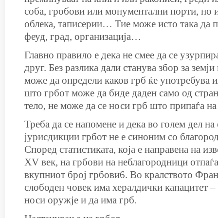
соба, гробови или монументални порти, но 
облека, таписерии… Тие може исто така да п
феуд, град, организација…
Главно правило е дека не смее да се узурпир
друг. Без разлика дали станува збор за земји
може да определи каков грб ќе употребува и
што грбот може да биде даден само од стра
тело, не може да се носи грб што припаѓа на
Треба да се напомене и дека во голем дел на
јурисдикции грбот не е синоним со благоро
Според статистиката, која е направена на изв
XV век, на грбови на неблагородници отпаѓ
вкупниот број грбови6. Во кралството Фран
слободен човек има хералдички капа­ци­тет –
носи оружје и да има грб.