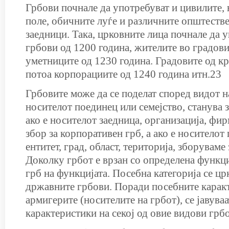
Грбови почнале да употребуват и цивилите, 
поле, обичните луѓе и различните општестве
заедници. Така, црковните лица почнале да 
грбови од 1200 година, жителите во градовит
уметниците од 1230 година. Градовите од кра
потоа корпорациите од 1240 година итн.23
Грбовите може да се поделат според видот н
носителот поединец или семејство, станува з
ако е носителот заедница, организација, фир
збор за корпоративен грб, а ако е носителот
ентитет, град, област, територија, зборуваме 
Доколку грбот е врзан со определена функц
грб на функцијата. Посебна категорија се цр
државните грбови. Поради посебните карак
армигерите (носителите на грбот), се јавува
карактеристики на секој од овие видови грб