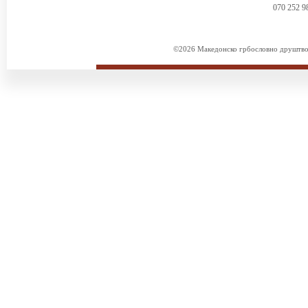
070 252 9
©2026 Македонско грбословно друштво. 