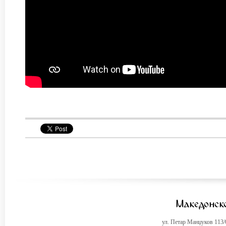
ул. Петар Манџуков 113