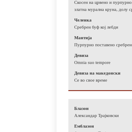
Скосен на црвено и пурпурно,
златна мурална круна, долу 
Челенка
Сребрен буф кој лебди
Мантија
Пурпурно поставено сребрен
Девиза
Omnia suo tempore
Девиза на македонски
Се во свое време
Блазон
Александар Трајковски
Емблазон