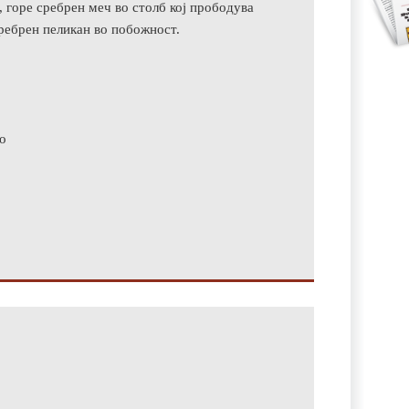
 горе сребрен меч во столб кој прободува
сребрен пеликан во побожност.
о