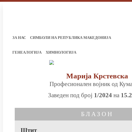
ЗА НАС
СИМБОЛИ НА РЕПУБЛИКА МАКЕДОНИЈА
ГЕНЕАЛОГИЈА
ХИМНОЛОГИЈА
Марија Крстевска
Професионален војник од Кум
Заведен под број
1/2024
на
15.
БЛАЗОН
Штит