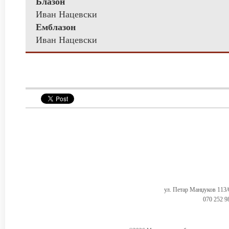
Блазон
Иван Нацевски
Емблазон
Иван Нацевски
ул. Петар Манџуков 113
070 252 9