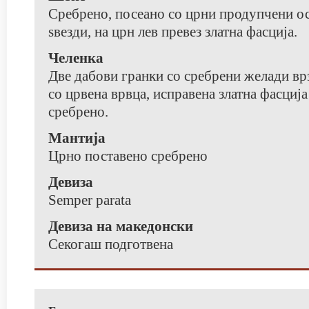
Сребрено, посеано со црни продупчени о
ѕвезди, на црн лев превез златна фасција.
Челенка
Две дабови гранки со сребрени желади вр
со црвена врвца, исправена златна фасциј
сребрено.
Мантија
Црно поставено сребрено
Девиза
Semper parata
Девиза на македонски
Секогаш подготвена