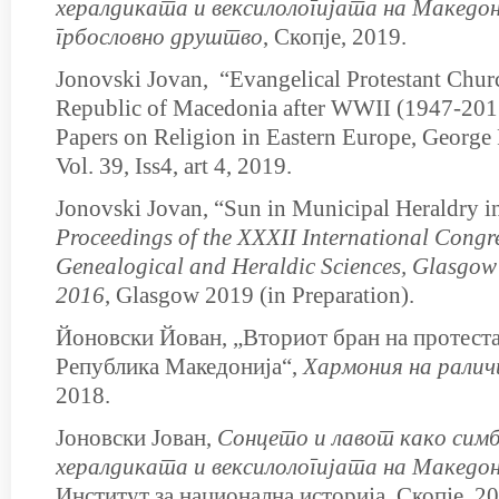
хералдиката и вексилологијата на Македо
грбословно друштво
, Скопје, 2019.
Jonovski Jovan,
“Evangelical Protestant Churc
Republic of Macedonia after WWII (1947-2017
Papers on Religion in Eastern Europe, George 
Vol. 39, Iss4, art 4, 2019.
Jonovski Jovan, “Sun in Municipal Heraldry i
Proceedings of the XXXII International Congre
Genealogical and Heraldic Sciences, Glasgo
2016
, Glasgow 2019 (in Preparation).
Йоновски Йован, „Вториот бран на протест
Република Македонија“,
Хармония
н
а
р
али
2018.
Јоновски Јован,
Сонцето и лавот како симб
хералдиката и вексилологијата на Македо
Институт за национална историја, Скопје, 20