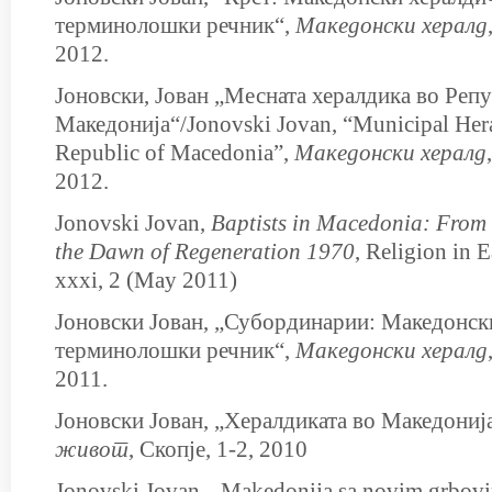
терминолошки речник“,
Македонски хералд
2012.
Јоновски, Јован „Месната хералдика во Реп
Македонија“/Jonovski Jovan, “Municipal Hera
Republic of Macedonia”,
Македонски хералд
2012.
Jonovski Jovan,
B
aptists in
M
acedonia:
F
rom
the
D
awn of
R
egeneration 1970
, Religion in 
xxxi, 2 (Мay 2011)
Јоновски Јован, „Субординарии: Македонск
терминолошки речник“,
Македонски хералд
2011.
Јоновски Јован, „Хералдиката во Македониј
живот
, Скопје, 1-2, 2010
Jonovski Jovan, „Makedonija sа novim grbov