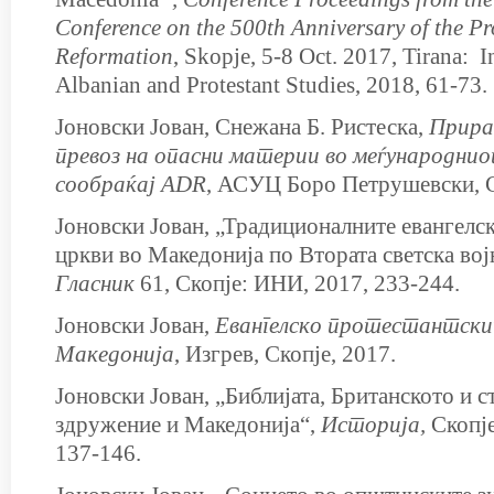
Conference on the 500th Anniversary of the Pr
Reformation
, Skopje, 5-8 Oct. 2017, Tirana: In
Albanian and Protestant Studies, 2018, 61-73.
Јоновски Јован, Снежана Б. Ристеска,
Прирач
превоз на опасни материи во меѓународни
сообраќај ADR
, АСУЦ Боро Петрушевски, С
Јоновски Јован, „Традиционалните евангелс
цркви во Македонија по Втората светска вој
Гласник
61, Скопје: ИНИ, 2017, 233-244.
Јоновски Јован,
Евангелско протестантски
Македонија
, Изгрев, Скопје, 2017.
Јоновски Јован, „Библијата, Британското и 
здружение и Македонија“,
Историја,
Скопј
137-146.