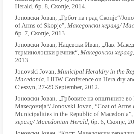
Herald, бр. 8, Скопје, 2014.
Јоновски Јован, „Грбот на град Скопје“/Jono
of Arms of Skopje”,
Македонски хералд/
Mac
бр. 7, Скопје, 2013.
Јоновски Јован, Нацевски Иван, „Лав: Маке
терминолошки речник“,
Македонски хералд
2013
Jonovski Jovan,
Municipal Heraldry in the Re
Macedonia
, I IHW Conference оn Heraldry аn
Cieszyn, 27-29 September, 2012.
Јоновски Јован, „Грбовите на општините во
Македонија“/ Jonovski Jovan, “Coat of Arms o
Municipalities in the Republic of Macedonia”
хералд/
Macedonian Herald
, бр. 6, Скопје, 2
Јоновски Јован, “Крст: Македонски хералди