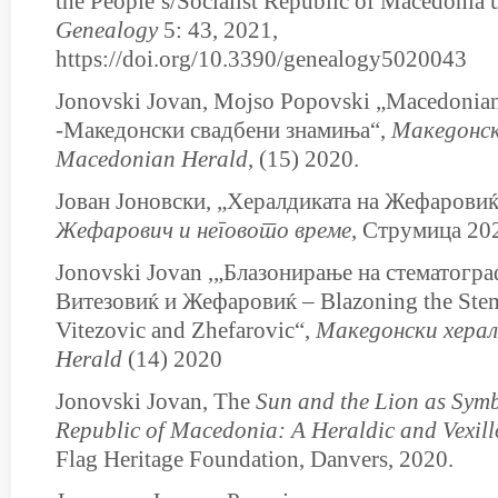
the People’s/Socialist Republic of Macedonia 
Genealogy
5: 43, 2021,
https://doi.org/10.3390/genealogy5020043
Jonovski Jovan, Mojso Popovski „Macedonian
-Македонски свадбени знамиња“,
Македонск
Macedonian Herald
, (15) 2020.
Јован Јоновски, „Хералдиката на Жефарови
Ж
ефарович и неговото време
, Струмица 20
Jonovski Jovan ,„Блазонирање на стематогра
Витезовиќ и Жефаровиќ – Blazoning the Ste
Vitezovic and Zhefarovic“,
Македонски херал
Herald
(14) 2020
Jonovski Jovan, The
Sun and the Lion as Symb
Republic of Macedonia: A Heraldic and Vexill
Flag Heritage Foundation, Danvers, 2020.