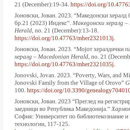
21 (December):19-34.
https://doi.org/10.477
Јоновски, Јован. 2023. “Македонски хералд 
бр.21 (2023) Индекс”.
Мaкедонски хералд –
Herald
, no. 21 (December):13-18.
https://doi.org/10.47763/mher2321013j
.
Јоновски, Јован. 2023. “Мојот хералдички п
хералд – Macedonian Herald
, no. 21 (Decemb
https://doi.org/10.47763/mher2321035j
.
Jonovski, Jovan. 2023. “Poverty, Wars, and Mi
Jonovski Family from the Village of Orovo”
G
100.
https://doi.org/10.3390/genealogy70401
Јоновски, Јован. 2023 “Преглед на регистри
заедници во Република Македониja.”
Хармон
София: Университет по библиотекознание 
технологии, 117-125.