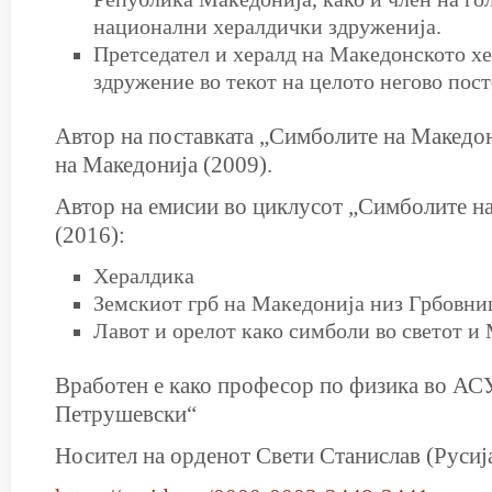
национални хералдички здруженија.
Претседател и хералд на Македонското х
здружение во текот на целото негово пост
Автор на поставката „Симболите на Македо
на Македонија (2009).
Автор на емисии во циклусот „Симболите н
(2016):
Хералдика
Земскиот грб на Македонија низ Грбовни
Лавот и орелот како симболи во светот и
Вработен е како професор по физика во А
Петрушевски“
Носител на орденот Свети Станислав (Русиј