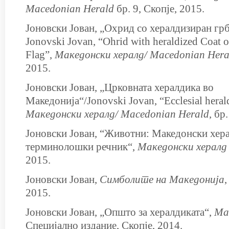
Macedonian Herald
бр. 9, Скопје, 2015.
Јоновски Јован, „Охрид со хералдизиран грб
Jonovski Jovan, “Ohrid with heraldized Coat
Flag”,
Македонски хералд/
Macedonian Hera
2015.
Јоновски Јован, „Црковната хералдика во
Македонија“/Jonovski Jovan, “Ecclesial heral
Македонски хералд/
Macedonian Herald
, бр
Јоновски Јован, “Животни: Maкедонски хер
терминолошки речник“,
Македонски хералд
2015.
Јоновски Јован,
Симболите на Македонија
,
2015.
Јоновски Јован, „Општо за хералдиката“,
Ма
Специјално издание, Скопје, 2014.