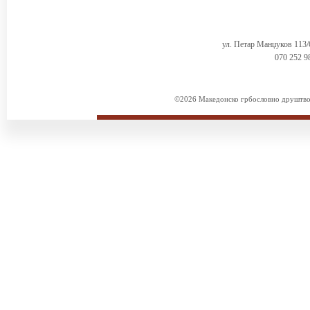
ул. Петар Манџуков 113
070 252 9
©2026 Македонско грбословно друштво. 