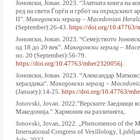
Јоновски, Јован. 2023. “Златната книга на к
ред на свети Ѓорѓи и грбот на охридскиот а
II”.
Мaкедонски хералд – Macedonian Heral
(September):26-43.
https://doi.org/10.47763
Јоновски, Јован. 2023. “Семејството Jоновс
од 18 до 20 век”.
Мaкедонски хералд – Mace
no. 20 (September):56-79.
https://doi.org/10.47763/mher2320056j
.
Јоновски, Јован. 2023. “Александар Матковс
хералдика”.
Мaкедонски хералд – Macedoni
(January):14-25.
https://doi.org/10.47763/mh
Jonovski, Jovan. 2022.”Верските Заедници в
Македонија.” Хармония на различията,.
Jonovski, Jovan, 2022. „Phenomenon of the Mi
International Congress of Vexillology, Ljublja
July, 2022,