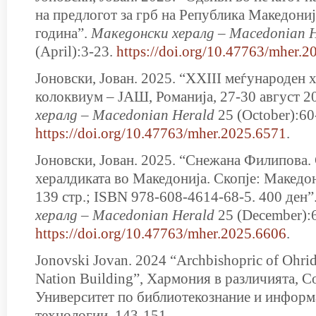
на предлогот за грб на Република Македониј
година”.
Мaкедонски хералд – Macedonian 
(April):3-23.
https://doi.org/10.47763/mher.2
Јоновски, Јован. 2025. “XXIII меѓународен 
колоквиум – ЈАШ, Романија, 27-30 август 2
хералд – Macedonian Herald
25 (October):60
https://doi.org/10.47763/mher.2025.6571
.
Јоновски, Јован. 2025. “Снежана Филипова.
хералдиката во Македонија. Скопје: Македон
139 стр.; ISBN 978-608-4614-68-5. 400 ден”
хералд – Macedonian Herald
25 (December):
https://doi.org/10.47763/mher.2025.6606
.
Jonovski Jovan. 2024 “Archbishopric of Ohri
Nation Building”, Хармония в различията, С
Университет по библиотекознание и инфор
технологии, 143-151.