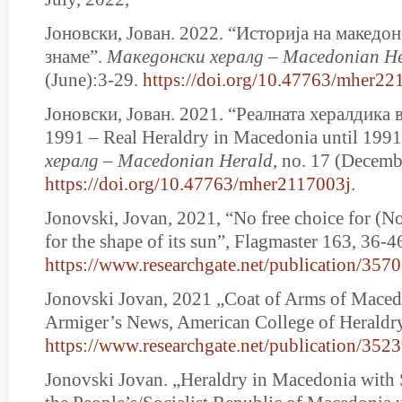
Јоновски, Јован. 2022. “Историја на македo
знаме”.
Мaкедонски хералд – Macedonian H
(June):3-29.
https://doi.org/10.47763/mher22
Јоновски, Јован. 2021. “Реалната хералдика
1991 – Real Heraldry in Macedonia until 199
хералд – Macedonian Herald
, no. 17 (Decemb
https://doi.org/10.47763/mher2117003j
.
Jonovski, Jovan, 2021, “No free choice for (
for the shape of its sun”, Flagmaster 163, 36-4
https://www.researchgate.net/publication/3
Jonovski Jovan, 2021 „Coat of Arms of Maced
Armiger’s News, American College of Heraldry
https://www.researchgate.net/publication/
Jonovski Jovan. „Heraldry in Macedonia with 