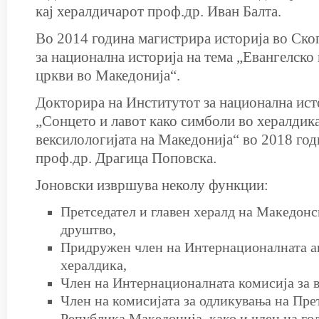
кај хералдичарот проф.др. Иван Балта.
Во 2014 година магистрира историја во Ско
за национална историја на тема „Евангелско
цркви во Македонија“.
Докторира на Институтот за национална исто
„Сонцето и лавот како симболи во хералдика
вексилологијата на Македонија“ во 2018 год
проф.др. Драгица Поповска.
Јоновски извршува неколу функции:
Претседател и главен хералд на Македонс
друштво,
Придружен член на Интернационалната а
хералдика,
Член на Интернационалната комисија за 
Член на комисијата за одликувања на Пре
Република Македонија, како и член на го