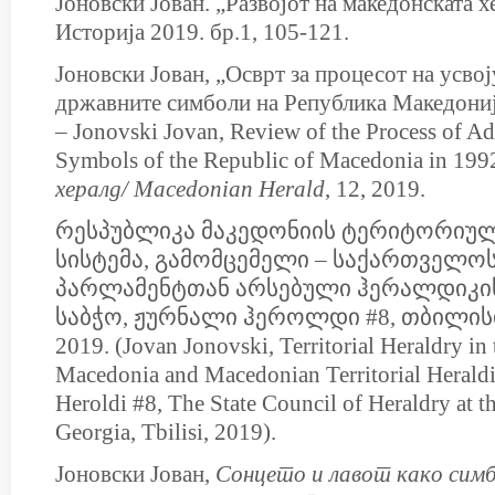
Јоновски Јован. „Развојот на македонската х
Историја 2019. бр.1, 105-121.
Јоновски Јован, „Осврт за процесот на усво
државните симболи на Република Македониј
– Jonovski Jovan, Review of the Process of Ad
Symbols of the Republic of Macedonia in 199
хералд/ Macedonian Herald
, 12, 2019.
რესპუბლიკა მაკედონიის ტერიტორიუ
სისტემა, გამომცემელი – საქართველო
პარლამენტთან არსებული ჰერალდიკი
საბჭო, ჟურნალი ჰეროლდი #8, თბილი
2019. (Jovan Jonovski, Territorial Heraldry in
Macedonia and Macedonian Territorial Heraldi
Heroldi #8, The State Council of Heraldry at t
Georgia, Tbilisi, 2019).
Јоновски Јован,
Сонцето и лавот како симб