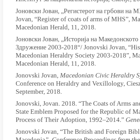
Јоновски Јован, „Регистерот на грбови на М
Jovan, “Register of coats of arms of MHS”, М
Macedonian Herald, 11, 2018.
Јоновски Јован, „Историја на Македонскот
Здружение 2003-2018“/ Jonovski Jovan, “Hist
Macedonian Heraldry Society 2003-2018”, М
Macedonian Herald, 11, 2018.
Jonovski Jovan,
Macedonian Civic Heraldry S
Conference оn Heraldry аnd Vexillology, Ciesz
September, 2018.
Jonovski, Jovan. 2018. “The Coats of Arms an
State Emblem Proposed for the Republic of Ma
Process of Their Adoption, 1992–2014.”
Gene
Jonovski Jovan, “The British and Foreign Bibl
Macedonia
”, Conference Proceedings from th