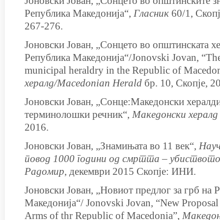
Јоновски Јован, „Сонцето во општинските з
Република Македонија“,
Гласник
60/1, Скоп
267-276.
Јоновски Јован, „Сонцето во општинската х
Република Македонија“/Jonovski Jovan, “The 
municipal heraldry in the Republic of Macedo
хералд/Macedoniаn Herald
бр. 10, Скопје, 2
Јоновски Јован, „Сонце:Maкедонски хералд
терминолошки речник“,
Македонски хералд
2016.
Јоновски Јован, „Знамињата во 11 век“,
Нау
повод 1000 години од смртта – убиството
Радомир
, декември 2015 Скопје: ИНИ.
Јоновски Јован, „Новиот предлог за грб на 
Македонија“/ Jonovski Jovan, “New Proposal f
Arms of thr Republic of Macedonia”,
Македон