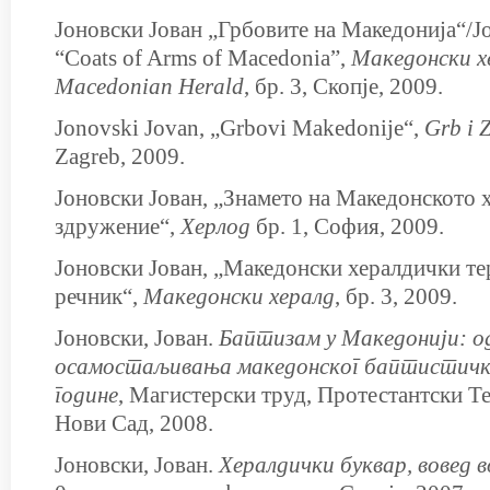
Јоновски Јован „Грбовите на Македонија“/Jo
“Coats of Arms of Macedonia”,
Македонски х
Macedonian Herald
, бр. 3, Скопје, 2009.
Jonovski Jovan, „Grbovi Makedonije“,
Grb i 
Zagreb, 2009.
Јоновски Јован, „Знамето на Македонското 
здружение“,
Херлод
бр. 1, София, 2009.
Јоновски Јован, „Македонски хералдички 
речник“,
Македонски хералд
, бр. 3, 2009.
Јоновски, Јован.
Баптизам
у Македонији: о
осамостаљивања македонског баптистичко
године
, Магистерски труд, Протестантски Т
Нови Сад, 2008.
Јоновски, Јован.
Хералдички буквар, вовед 