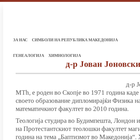
ЗА НАС
СИМБОЛИ НА РЕПУБЛИКА МАКЕДОНИЈА
ГЕНЕАЛОГИЈА
ХИМНОЛОГИЈА
д-р Јован Јоновск
д-р 
MTh, е роден во Скопје во 1971 година каде
своето образование дипломирајќи Физика н
математичкиот факултет во 2010 година.
Теологија студира во Будимпешта, Лондон и
на Протестантскиот теолошки факултет маг
година на тема „Баптизмот во Македонија“.