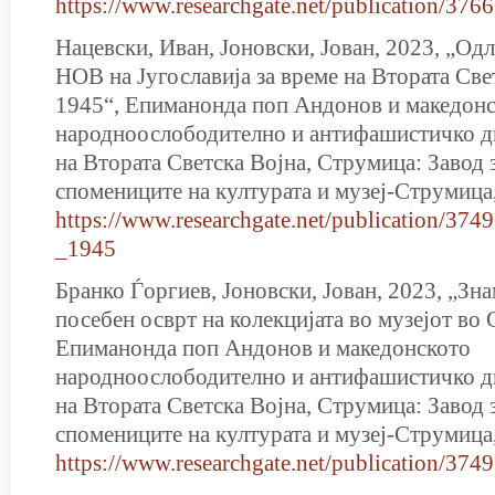
https://www.researchgate.net/publication/37
Нацевски, Иван, Јоновски, Јован, 2023, „Од
НОВ на Југославија за време на Втората Све
1945“, Епиманонда поп Андонов и македон
народноослободително и антифашистичко д
на Втората Светска Војна, Струмица: Завод 
спомениците на културата и музеј-Струмица
https://www.researchgate.net/publi
_1945
Бранко Ѓоргиев, Јоновски, Јован, 2023, „З
посебен осврт на колекцијата во музејот во 
Епиманонда поп Андонов и македонското
народноослободително и антифашистичко д
на Втората Светска Војна, Струмица: Завод 
спомениците на културата и музеј-Струмица
https://www.researchgate.net/publi