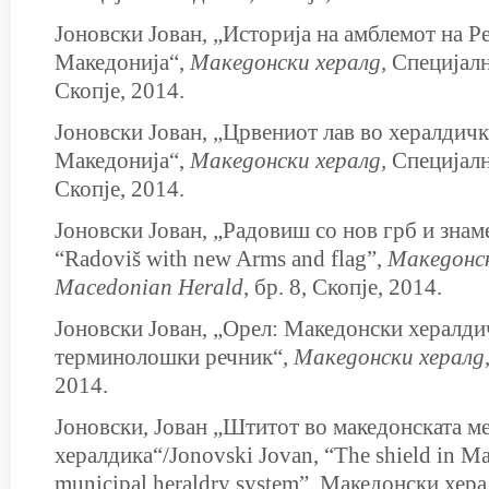
Јоновски Јован, „Историја на амблемот на Р
Македонија“,
Македонски хералд,
Специјалн
Скопје, 2014.
Јоновски Јован, „Црвениот лав во хералдичк
Македонија“,
Македонски хералд,
Специјалн
Скопје, 2014.
Јоновски Јован, „Радовиш со нов грб и знаме
“Radoviš with new Arms and flag”,
Македонск
Macedonian Herald
, бр. 8, Скопје, 2014.
Јоновски Јован, „Орел: Македонски хералди
терминолошки речник“,
Македонски хералд
2014.
Јоновски, Јован „Штитот во македонската м
хералдика“/Jonovski Jovan, “The shield in M
municipal heraldry system”, Македонски хер