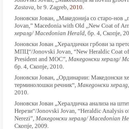
Zastava
, br 9. Zagreb,
2010
.
Јоновски Јован, „Македонија со старо-нов „
Jovan,” Macedonia with Old ,,New Coat of Ar
хералд/
Macedonian Herald
, бр. 4, Скопје, 2
Јоновски Јован „Хералдички грбови за прет
МПЦ“/Jonovski Jovan, “New Heraldic Coat of
President and MOC”,
Македонски хералд/
Ma
бр. 4, Скопје, 2010.
Јоновски Јован, „Ординарии: Македонски х
терминолошки речник“,
Македонски хералд
2010.
Јоновски Јован „Хералдичка анализа на шти
Нерези“/Jonovski Jovan, “Heraldic Analysis o
Nerezi”,
Македонски хералд/
Macedonian He
Скопје, 2009.