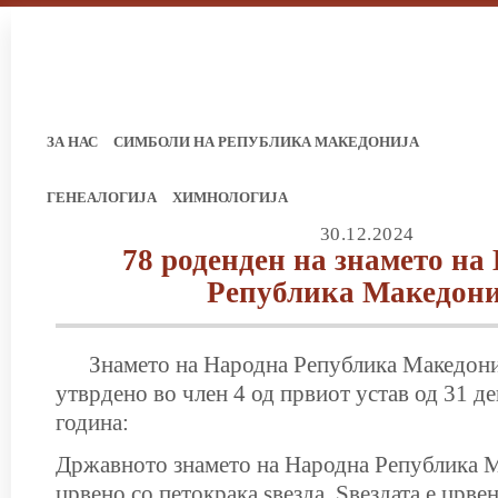
ЗА НАС
СИМБОЛИ НА РЕПУБЛИКА МАКЕДОНИЈА
ГЕНЕАЛОГИЈА
ХИМНОЛОГИЈА
30.12.2024
78 роденден на знамето на
Република Македони
Знамето на Народна Република Македониј
утврдено во член 4 од првиот устав од 31 д
година:
Државното знамето на Народна Република М
црвено со петокрака ѕвезда. Ѕвездата е црвен