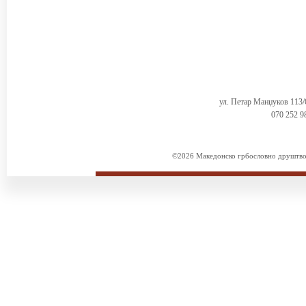
ул. Петар Манџуков 113
070 252 9
©2026 Македонско грбословно друштво. 