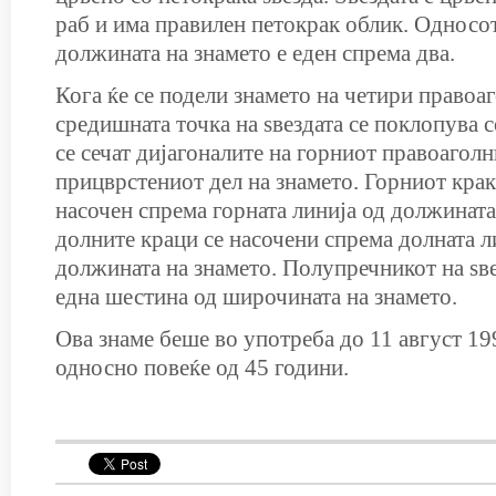
раб и има правилен петокрак облик. Односо
должината на знамето е еден спрема два.
Кога ќе се подели знамето на четири правоа
средишната точка на ѕвездата се поклопува с
се сечат дијагоналите на горниот правоаголн
прицврстениот дел на знамето. Горниот крак 
насочен спрема горната линија од должината 
долните краци се насочени спрема долната л
должината на знамето. Полупречникот на ѕве
една шестина од широчината на знамето.
Ова знаме беше во употреба до 11 август 19
односно повеќе од 45 години.