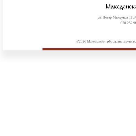
ул. Петар Манџуков 113
070 252 9
©2026 Македонско грбословно друштво. 