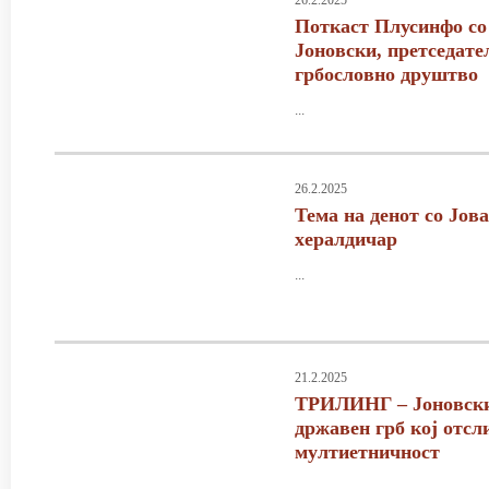
26.2.2025
Поткаст Плусинфо со 
Јоновски, претседате
грбословно друштво
...
26.2.2025
Тема на денот со Јов
хералдичар
...
21.2.2025
ТРИЛИНГ – Јоновски
државен грб кој отсл
мултиетничност
...