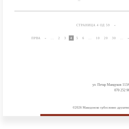
СТРАНИЦА 4 ОД 59
«
ПРВА
«
...
2
3
4
5
6
...
10
20
30
...
ул. Петар Манџуков 113
070 252 9
©2026 Македонско грбословно друштво. 