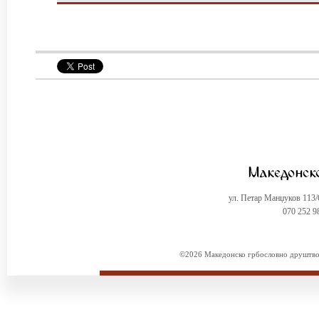
ул. Петар Манџуков 113
070 252 9
©2026 Македонско грбословно друштво. 