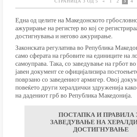
СТРАНИЦА 3 ОД 5
«
1
2
3
4
Една од целите на Македонското грбословн
ажурирање на регистер во кој се регистрира
достигнувања и негово ажурирање.
Законската регулатива во Република Македон
само сферата на грбовите на единиците на л
самоуправа. Така, со заведување на грбот во
јавен документ се официјализира постоењет
поврзано со заведениот армигер. Овој докум
повеќето други хералдички здруженија како
на дадениот грб во Република Македонија.
ПОСТАПКА И ПРАВИЛА 
ЗАВЕДУВАЊЕ НА ХЕРАЛД
ДОСТИГНУВАЊЕ