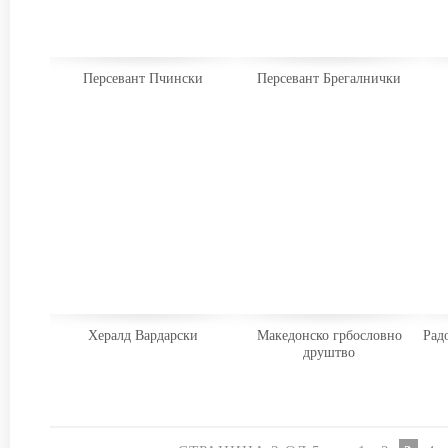
Персевант Пчински
Персевант Брегалнички
Хералд Вардарски
Македонско грбословно
Рад
друштво