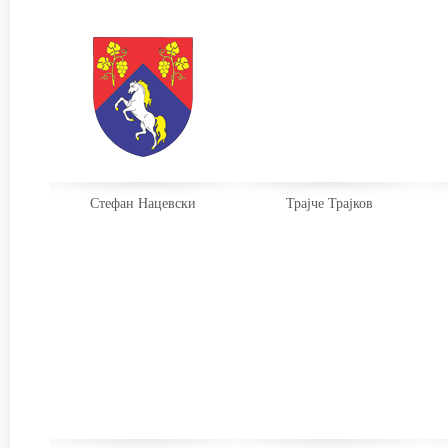
Стефан Нацевски
Трајче Трајков